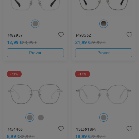
M82957
M93552
12,99 €
21,99 €
23,99 €
26,99 €
Provar
Provar
-73%
-17%
M54465
YSL5918M
8,99 €
18,99 €
32,99 €
22,99 €