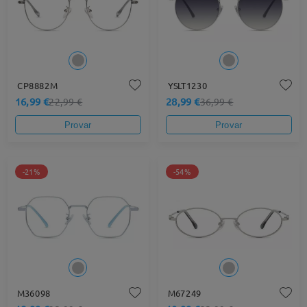
CP8882M
YSLT1230
16,99 €
28,99 €
22,99 €
36,99 €
Provar
Provar
-21%
-54%
M36098
M67249