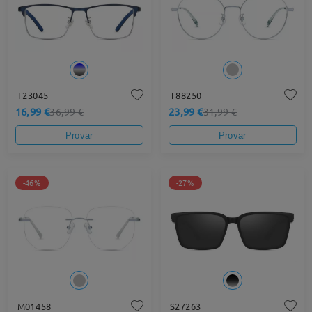
T23045
T88250
16,99 €
23,99 €
36,99 €
31,99 €
Provar
Provar
-46%
-27%
M01458
S27263