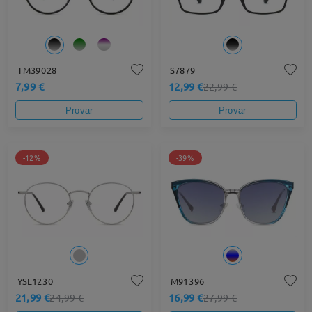
TM39028
S7879
7,99 €
12,99 €
22,99 €
Provar
Provar
-12%
-39%
YSL1230
M91396
21,99 €
16,99 €
24,99 €
27,99 €