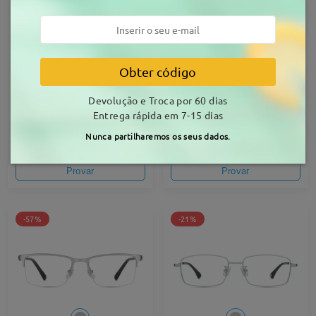
-37%
-51%
Obter código
Devolução e Troca por 60 dias
Entrega rápida em 7-15 dias
T98931
T41174
Nunca partilharemos os seus dados.
21,99 €
16,99 €
34,99 €
34,99 €
Provar
Provar
-57%
-21%