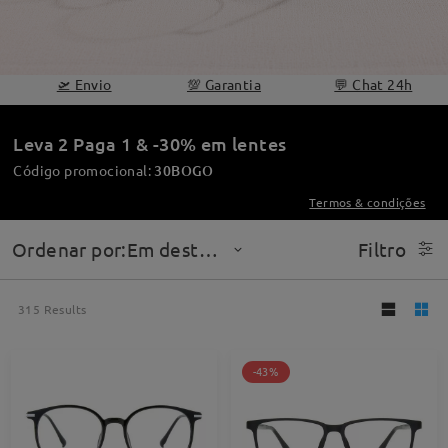
🛫 Envio
💯 Garantia
💬 Chat 24h
Leva 2 Paga 1 & -30% em lentes
Código promocional:
30BOGO
Termos & condições
Ordenar por:Em destaque
Filtro
315
Results
-43%