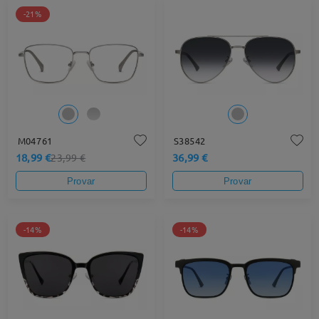
-21%
M04761
S38542
18,99 €
36,99 €
23,99 €
Provar
Provar
-14%
-14%