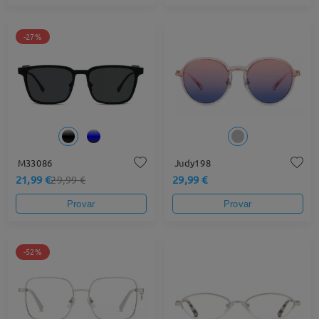
-27%
M33086
Judy198
21,99 €
29,99 €
29,99 €
Provar
Provar
-52%