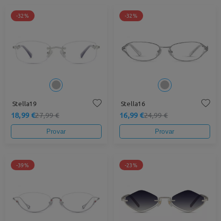
-32%
-32%
Stella19
Stella16
18,99 €
16,99 €
27,99 €
24,99 €
Provar
Provar
-39%
-23%