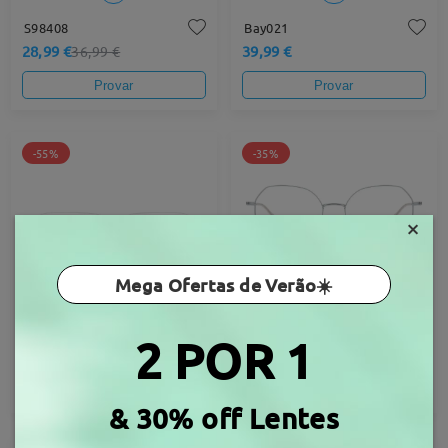
S98408
Bay021
28,99 €
39,99 €
36,99 €
Provar
Provar
-55%
-35%
×
Mega Ofertas de Verão☀️
Punk018
S16533
2 POR 1
16,99 €
14,99 €
37,99 €
22,99 €
Provar
Provar
& 30% off Lentes