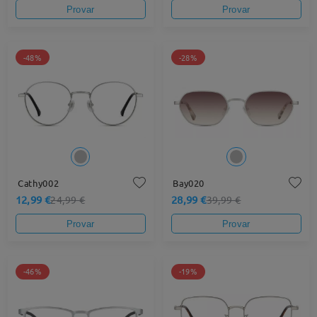
Provar
Provar
-48%
-28%
Cathy002
Bay020
12,99 €
28,99 €
24,99 €
39,99 €
Provar
Provar
-46%
-19%