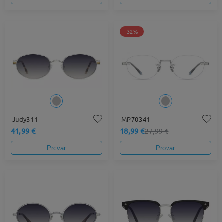
-32%
Judy311
MP70341
41,99 €
18,99 €
27,99 €
Provar
Provar