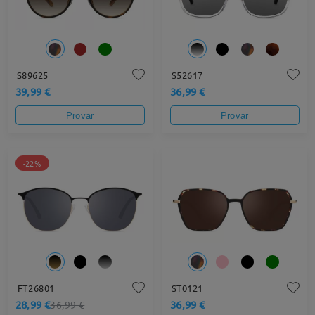
S89625
S52617
39,99 €
36,99 €
Provar
Provar
-22%
FT26801
ST0121
28,99 €
36,99 €
36,99 €