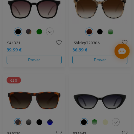
S41321
ShirleyT20306
39,99 €
36,99 €
Provar
Provar
-22%
S59279
S21643