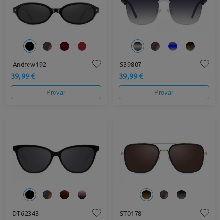
Andrew192
S39807
39,99 €
39,99 €
Provar
Provar
DT62343
ST0178