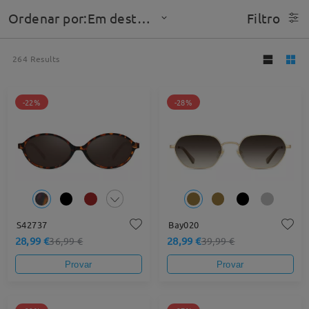
Ordenar por:Em destaque
Filtro
264
Results
-22%
-28%
S42737
Bay020
28,99 €
28,99 €
36,99 €
39,99 €
Provar
Provar