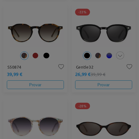
-33%
S50874
Gentle32
39,99 €
26,99 €
39,99 €
Provar
Provar
-28%