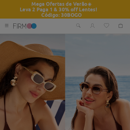
Mega Ofertas de Verão
☀️
Leva 2 Paga 1 & 30% off Lentes!
Código: 30BOGO