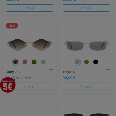
Provar
Provar
-23%
Judy313
Bay014
32,99 €
39,99 €
42,99 €
×
Provar
Provar