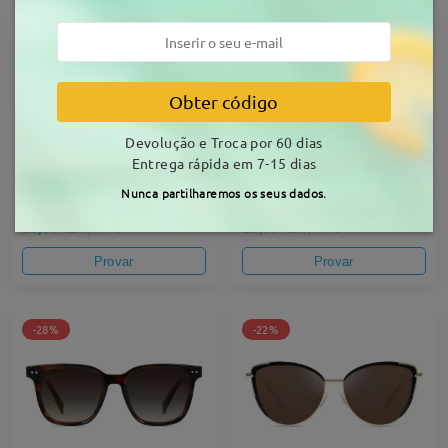
-22%
-22%
Obter código
Devolução e Troca por 60 dias
Entrega rápida em 7-15 dias
Nunca partilharemos os seus dados.
LT4126
YSLT1230
28,99 €
28,99 €
36,99 €
36,99 €
Provar
Provar
-28%
-22%