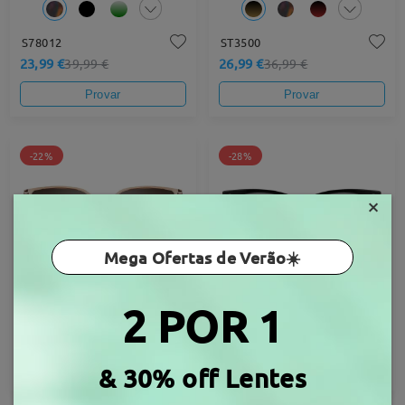
S78012
ST3500
23,99 €
26,99 €
39,99 €
36,99 €
Provar
Provar
-22%
-28%
×
Mega Ofertas de Verão☀️
2 POR 1
ST0189
DT62240
28,99 €
28,99 €
36,99 €
39,99 €
Provar
Provar
& 30% off Lentes