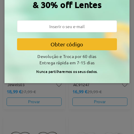
26,99 €
27,99 €
& 30% off Lentes
Provar
Provar
-32%
-43%
Obter código
Devolução e Troca por 60 dias
Entrega rápida em 7-15 dias
Nunca partilharemos os seus dados.
Jewels03
AC91247
18,99 €
16,99 €
27,99 €
29,99 €
Provar
Provar