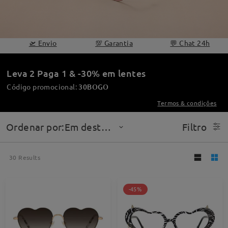
🛫 Envio
💯 Garantia
💬 Chat 24h
Leva 2 Paga 1 & -30% em lentes
Código promocional:
30BOGO
Termos & condições
Ordenar por:Em destaque
Filtro
30
Results
-45%