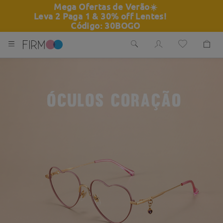
Mega Ofertas de Verão
☀️
Leva 2 Paga 1 & 30% off Lentes!
Código: 30BOGO