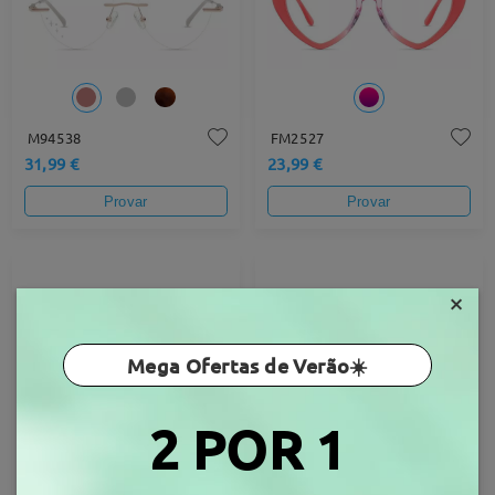
M94538
FM2527
31,99 €
23,99 €
Provar
Provar
×
Mega Ofertas de Verão☀️
2 POR 1
Firm241109
SnapMood07