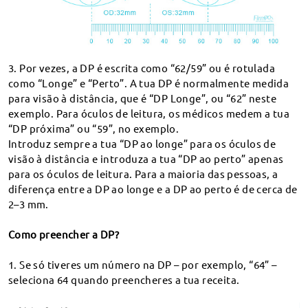
Direitos de transferência
Encontrar Tamanho
Que revestimentos e complementos oferecem para as
Onde posso encontrar a função de teste virtual?
Obter código
Visão Geral
lentes?
Comercializam lentes bifocais ou progressivas?
Devolução e Troca por 60 dias
Perguntas Frequentes
Entrega rápida em 7-15 dias
3. Por vezes, a DP é escrita como “62/59” ou é rotulada
Que tipo de lentes são grátis?
como “Longe” e “Perto”. A tua DP é normalmente medida
Chat ao vivo
Nunca partilharemos os seus dados.
Que tipo de lentes bifocais usam?
para visão à distância, que é “DP Longe”, ou “62” neste
exemplo. Para óculos de leitura, os médicos medem a tua
service@firmoo.pt
Têm lentes de prisma?
“DP próxima” ou “59”, no exemplo.
Posso comprar lentes para encaixar na armação dos
Rastrear a minha encomenda
Introduz sempre a tua “DP ao longe” para os óculos de
meus óculos antigos?
visão à distância e introduza a tua “DP ao perto” apenas
Lentes Esféricas vs. Asféricas (vídeo)
para os óculos de leitura. Para a maioria das pessoas, a
diferença entre a DP ao longe e a DP ao perto é de cerca de
FAQ – Lentes Especiais (também conhecidas como
2–3 mm.
lentes descentradas)
Como preencher a DP?
Sugestões & Feedback
1. Se só tiveres um número na DP – por exemplo, “64” –
seleciona 64 quando preencheres a tua receita.