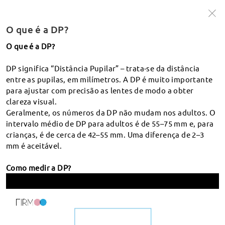
Mega Ofertas de Verão
☀️
Leva 2 Paga 1 & 30% off Lentes!
Código: 30BOGO
O que é a DP?
O que é a DP?
pesquisa
DP significa “Distância Pupilar” – trata-se da distância
O que é a PD
entre as pupilas, em milímetros. A DP é muito importante
para ajustar com precisão as lentes de modo a obter
clareza visual.
Envio e rastreamento
Geralmente, os números da DP não mudam nos adultos. O
intervalo médio de DP para adultos é de 55–75 mm e, para
Como posso seguir a minha encomenda?
crianças, é de cerca de 42–55 mm. Uma diferença de 2–3
Devoluções
mm é aceitável.
Quanto tempo demorará a minha encomenda a ser
entregue?
Política de Trocas e Devoluções
Como medir a DP?
Encomenda
Em que países/regiões entregam? Que serviço de
Onde doar os meus óculos?
correio utilizam? Quanto tempo demora a entrega?
O que significa “estado da encomenda”?
Como solicitar trocas e devoluções?
Qual é o custo de envio?
Receita
Como efetuar uma encomenda na Firmoo?
Quando vou receber o reembolso?
O que posso fazer se for obrigado a pagar impostos de
O que é a DP?
importação ou taxas alfandegárias?
Como posso alterar ou cancelar a encomenda?