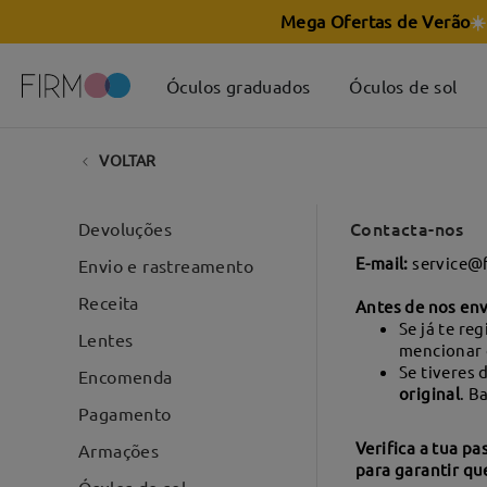
Mega Ofertas de Verão
☀️
Óculos graduados
Óculos de sol
VOLTAR
Contacta-nos
Devoluções
E-mail:
service@f
Envio e rastreamento
Receita
Antes de nos env
Se já te re
Lentes
mencionar 
Se tiveres 
Encomenda
original
. B
Pagamento
Verifica a tua p
Armações
para garantir qu