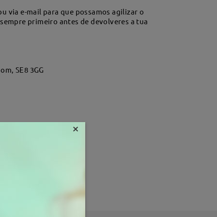
u via e-mail para que possamos agilizar o
empre primeiro antes de devolveres a tua
dom, SE8 3GG
×