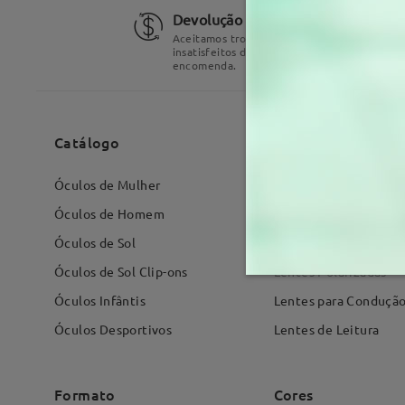
Devolução e Troca por 60 dias
Aceitamos trocas ou reembolsos de produt
insatisfeitos dentro de 60 dias após a recep
encomenda.
Catálogo
Lentes
Óculos de Mulher
Filtro de Luz Azul
Óculos de Homem
Lentes Progressivas
Óculos de Sol
Lentes Fotocromátic
Óculos de Sol Clip-ons
Lentes Polarizadas
Óculos Infântis
Lentes para Conduçã
Óculos Desportivos
Lentes de Leitura
Formato
Cores