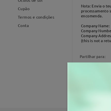
Óculos de sol
Nota: Envia o te
Cupão
processamento s
encomenda.
Termos e condições
Conta
Company Name: 
Company Number
Company Address
(this is not a re
Partilhar para: