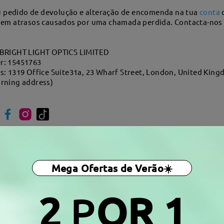
u pedido de devolução e alteração de encomenda na tua
conta
o
em atrasos causados por uma chamada perdida. Contacta-nos s
BRIGHT LIGHT OPTICS LIMITED
: 15451763
: 1319 Office Suite31a, 23 Wharf Street, London, United King
turning address)
Esta resposta foi útil
?
Sim
Não
Mega Ofertas de Verão☀️
2
P
OR 1