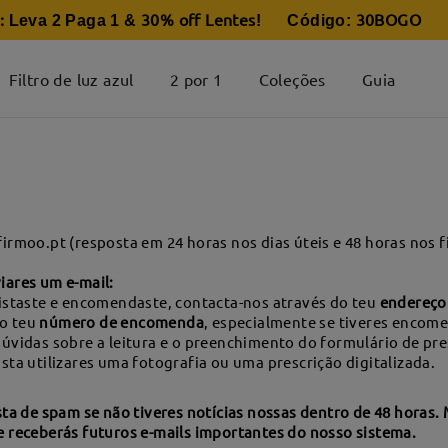
:
30% off Lentes
30BOGO
Leva 2 Paga 1 &
! Código:
Filtro de luz azul
2 por 1
Coleções
Guia
irmoo.pt (resposta em 24 horas nos dias úteis e 48 horas nos 
iares um e-mail:
gistaste e encomendaste, contacta-nos através do teu
endereço 
o teu
número de encomenda
, especialmente se tiveres encom
dúvidas sobre a leitura e o preenchimento do formulário de pr
asta utilizares uma fotografia ou uma prescrição digitalizada.
asta de spam se não tiveres notícias nossas dentro de 48 horas.
e receberás futuros e-mails importantes do nosso sistema.