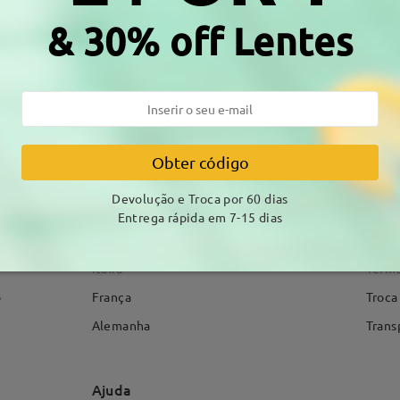
& 30% off Lentes
os
ção da
País / Região
Sobr
Obter código
Estados Unidos da América
Sobre
Devolução e Troca por 60 dias
Reino Unido
Conta
Entrega rápida em 7-15 dias
as
Espanha
Polít
Itália
Termo
o
França
Troca
Alemanha
Trans
Ajuda