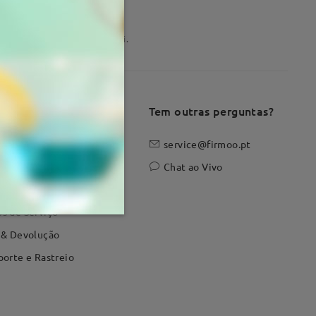
Chat ao Vivo 24/7
Estamos sempre online para si.
e
Tem outras perguntas?
 Nós
service@firmoo.pt
ta-nos
Chat ao Vivo
ica de Privacidade
s de Serviço
 & Devolução
porte e Rastreio