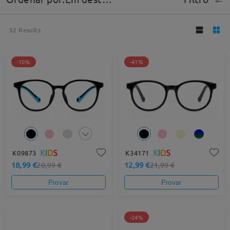
52
Results
-10%
-41%
K09873
K34171
18,99 €
12,99 €
20,99 €
21,99 €
Provar
Provar
-24%