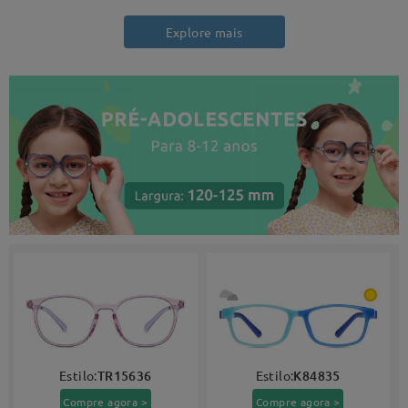
Explore mais
Estilo:
TR15636
Estilo:
K84835
Compre agora >
Compre agora >