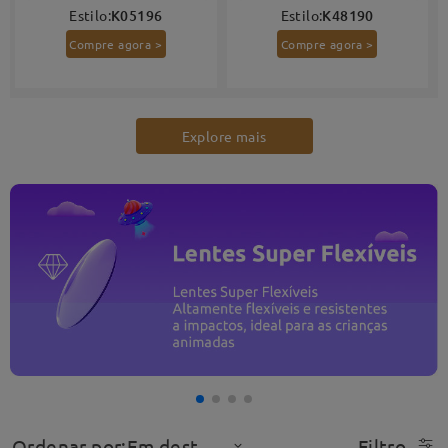
Estilo:
K05196
Estilo:
K48190
Compre agora >
Compre agora >
Explore mais
Ordenar por:Em destaque
Filtro