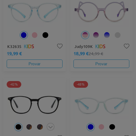
K32635
Judy109K
19,99 €
18,99 €
24,99 €
Provar
Provar
-42%
-48%