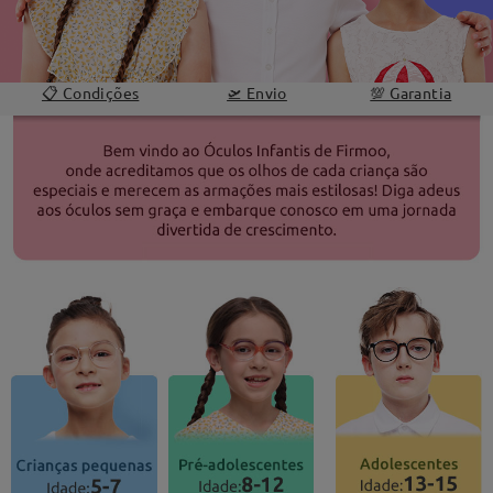
📋 Condições
🛫 Envio
💯 Garantia