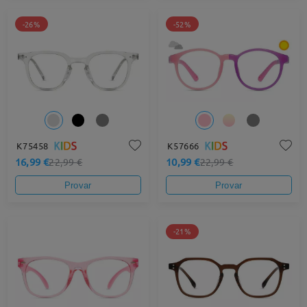
-26%
-52%
K75458
K57666
16,99 €
10,99 €
22,99 €
22,99 €
Provar
Provar
-21%