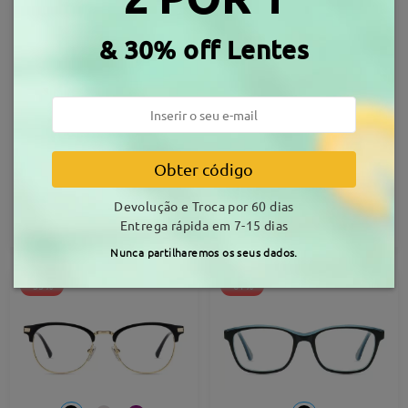
& 30% off Lentes
Obter código
K30875
S36430
20,99 €
36,99 €
Devolução e Troca por 60 dias
Entrega rápida em 7-15 dias
Provar
Provar
Nunca partilharemos os seus dados.
-35%
-61%