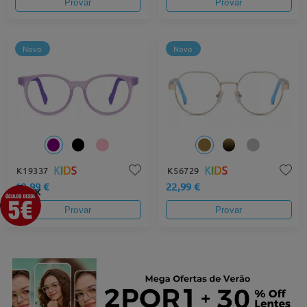
Provar
Provar
Novo
Novo
K19337
K56729
19,99 €
22,99 €
×
Provar
Provar