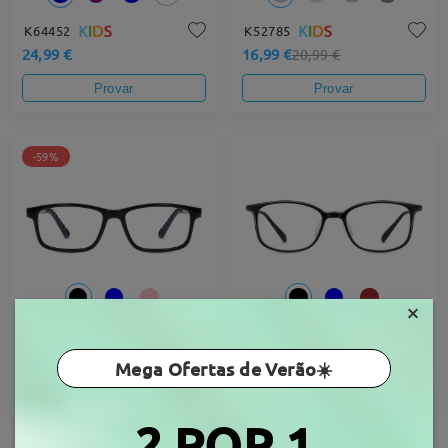
K64452
K52785
24,99 €
16,99 €
20,99 €
Provar
Provar
-59%
×
K48874
K53552
8,99 €
22,99 €
21,99 €
Mega Ofertas de Verão☀️
Provar
Provar
2 POR 1