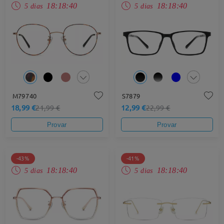
18:18:38
18:18:38
5
dias
5
dias
M79740
S7879
18,99 €
12,99 €
21,99 €
22,99 €
Provar
Provar
-43%
-41%
18:18:38
18:18:38
5
dias
5
dias