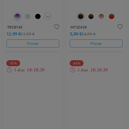
TR28165
MT32659
12,99 €
5,00 €
21,99 €
26,99 €
Provar
Provar
-37%
-63%
18:18:38
18:18:38
5
dias
5
dias