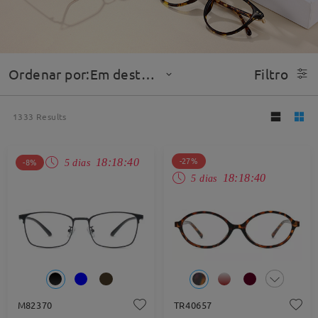
Ordenar por:Em destaque
Filtro
1333
Results
-27%
18:18:38
5
dias
-8%
18:18:38
5
dias
M82370
TR40657