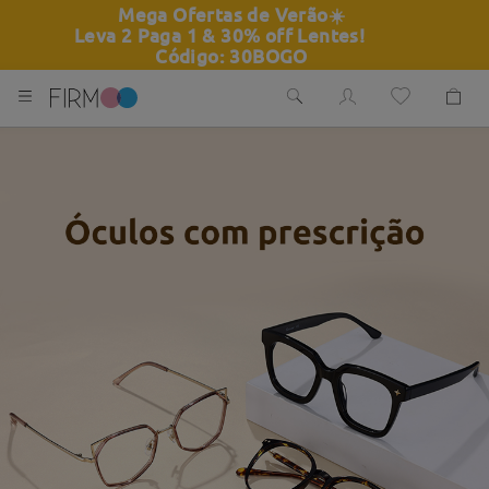
Mega Ofertas de Verão
☀️
Leva 2 Paga 1 & 30% off Lentes!
Código: 30BOGO