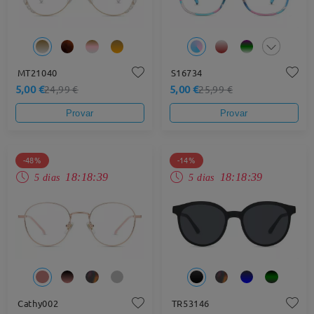
MT21040
S16734
5,00 €
5,00 €
24,99 €
25,99 €
Provar
Provar
-48%
-14%
18:18:38
18:18:38
5
dias
5
dias
Cathy002
TR53146