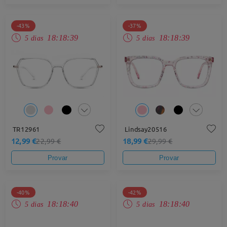
-43%
-37%
18:18:38
18:18:38
5
dias
5
dias
TR12961
Lindsay20516
12,99 €
18,99 €
22,99 €
29,99 €
Provar
Provar
-40%
-42%
18:18:38
18:18:38
5
dias
5
dias