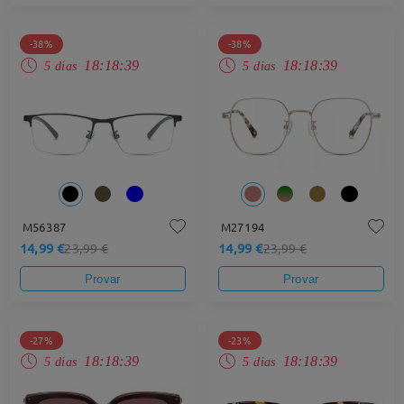
-38%
-38%
18:18:38
18:18:38
5
dias
5
dias
M56387
M27194
14,99 €
14,99 €
23,99 €
23,99 €
Provar
Provar
-27%
-23%
18:18:37
18:18:37
5
dias
5
dias