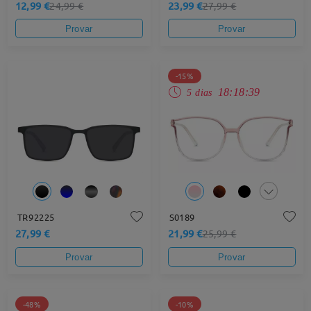
12,99 €
23,99 €
24,99 €
27,99 €
Provar
Provar
-15%
18:18:38
5
dias
TR92225
S0189
27,99 €
21,99 €
25,99 €
Provar
Provar
-48%
-10%