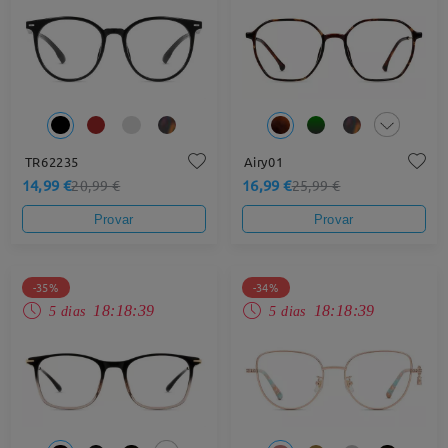
TR62235
Airy01
14,99 €
16,99 €
20,99 €
25,99 €
Provar
Provar
-35%
-34%
18:18:38
18:18:38
5
dias
5
dias