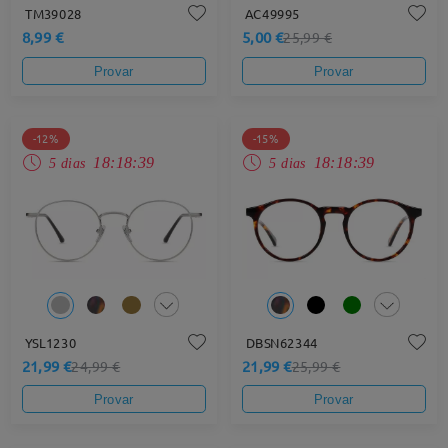
TM39028
AC49995
8,99 €
5,00 €
25,99 €
Provar
Provar
-12%
-15%
18:18:37
18:18:37
5
dias
5
dias
YSL1230
DBSN62344
21,99 €
21,99 €
24,99 €
25,99 €
Provar
Provar