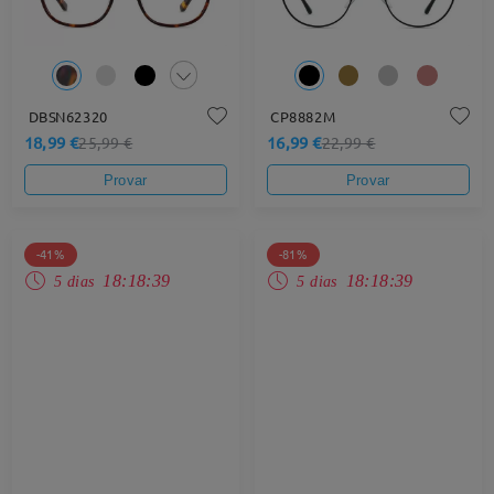
DBSN62320
CP8882M
18,99 €
16,99 €
25,99 €
22,99 €
Provar
Provar
-41%
-81%
18:18:38
18:18:38
5
dias
5
dias