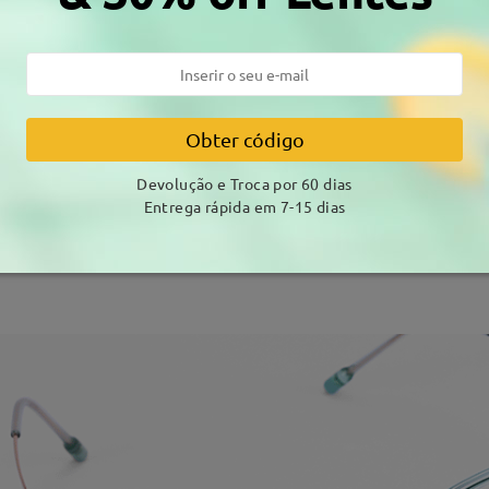
Airy14
Estilo:
Obter código
Compre agora >
Devolução e Troca por 60 dias
Entrega rápida em 7-15 dias