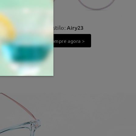
Airy23
Estilo:
Compre agora >