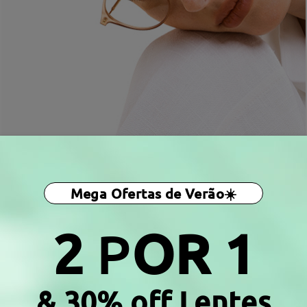
Mega Ofertas de Verão☀️
2
P
OR 1
& 30% off Lentes