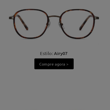
Airy07
Estilo:
Compre agora >