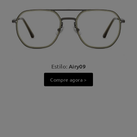
Airy09
Estilo:
Compre agora >