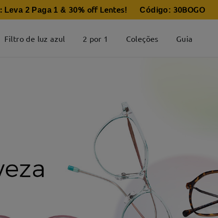
:
30% off Lentes
30BOGO
Leva 2 Paga 1 &
! Código:
Filtro de luz azul
2 por 1
Coleções
Guia