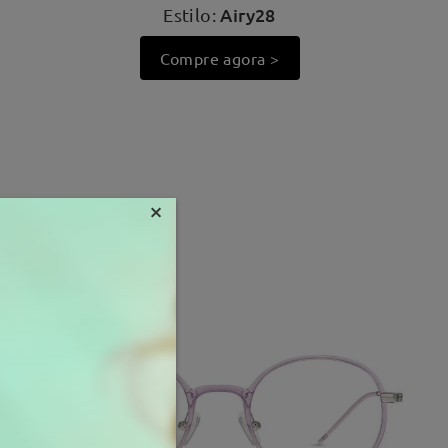
Airy28
Estilo:
Compre agora >
×