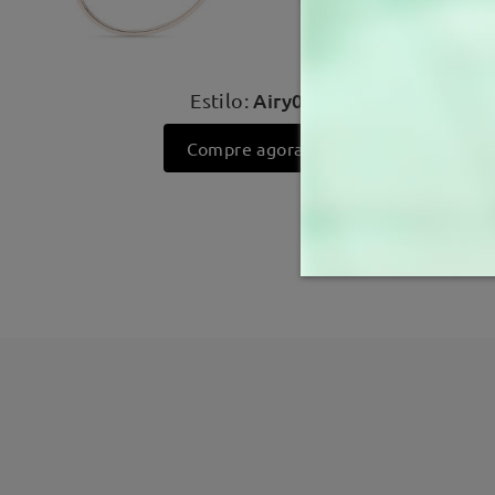
Airy08
Estilo:
Compre agora >