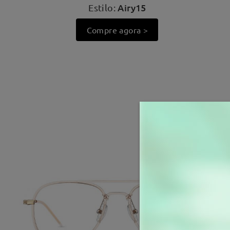
Airy15
Estilo:
Compre agora >