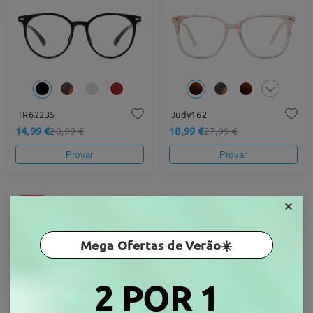
TR62235
Judy162
14,99 €
18,99 €
20,99 €
27,99 €
Provar
Provar
×
-32%
Mega Ofertas de Verão☀️
2 POR 1