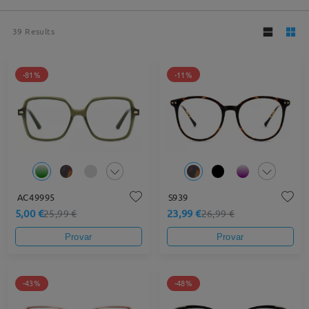
39
Results
-81%
-11%
AC49995
S939
5,00 €
23,99 €
25,99 €
26,99 €
Provar
Provar
-43%
-48%