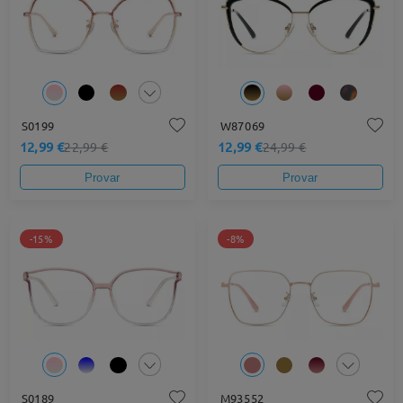
S0199
W87069
12,99 €
12,99 €
22,99 €
24,99 €
Provar
Provar
-15%
-8%
S0189
M93552