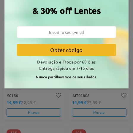
Judy123
DBSN62345A
& 30% off Lentes
18,99 €
22,99 €
27,99 €
Provar
Provar
-35%
-46%
Obter código
Devolução e Troca por 60 dias
Entrega rápida em 7-15 dias
Nunca partilharemos os seus dados.
S0186
MT02808
14,99 €
14,99 €
22,99 €
27,99 €
Provar
Provar
-32%
-32%