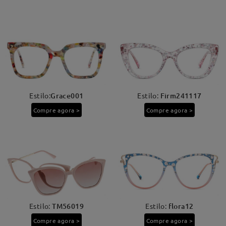
Estilo:
Grace001
Estilo:
Firm241117
Compre agora >
Compre agora >
Estilo:
TM56019
Estilo:
flora12
Compre agora >
Compre agora >