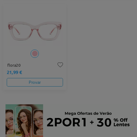
flora20
21,99 €
Provar