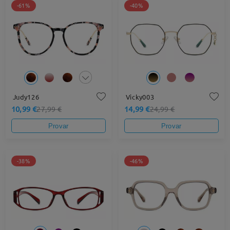
-61%
-40%
Judy126
Vicky003
10,99 €
14,99 €
27,99 €
24,99 €
Provar
Provar
-38%
-46%