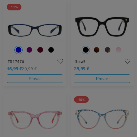
-19%
TR17476
flora5
16,99 €
28,99 €
20,99 €
Provar
Provar
-40%