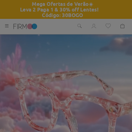
Mega Ofertas de Verão
☀️
Leva 2 Paga 1 & 30% off Lentes!
Código: 30BOGO