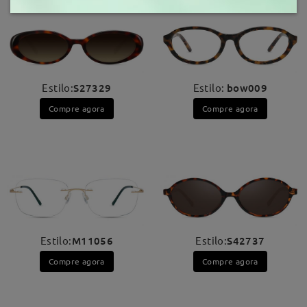
Estilo:
S27329
Estilo:
bow009
Compre agora
Compre agora
Estilo:
M11056
Estilo:
S42737
Compre agora
Compre agora