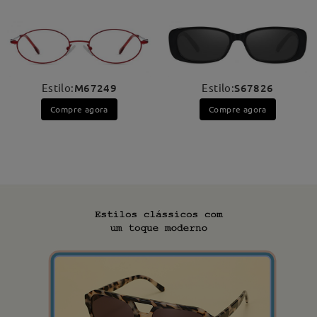
Estilo:
M67249
Estilo:
S67826
Compre agora
Compre agora