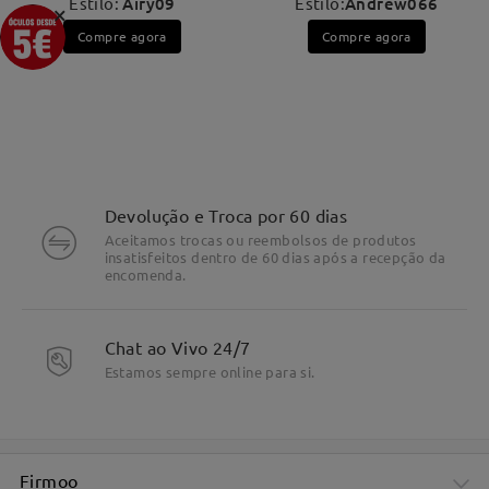
Estilo:
Airy09
Estilo:
Andrew066
×
Compre agora
Compre agora
Devolução e Troca por 60 dias
Aceitamos trocas ou reembolsos de produtos
insatisfeitos dentro de 60 dias após a recepção da
encomenda.
Chat ao Vivo 24/7
Estamos sempre online para si.
Firmoo