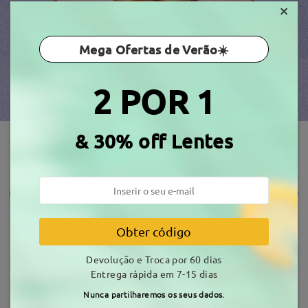
×
Mega Ofertas de Verão☀️
2 POR 1
& 30% off Lentes
Obter código
Estilo:
TR40657
Estilo:
TR98447
Devolução e Troca por 60 dias
Compre agora
Compre agora
Entrega rápida em 7-15 dias
Nunca partilharemos os seus dados.