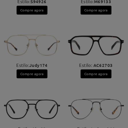
Estilo:
S94926
Estilo:
M69133
Compre agora
Compre agora
Estilo:
Judy174
Estilo:
AC62703
Compre agora
Compre agora