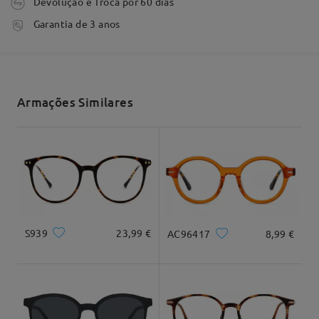
Devolução e Troca por 60 dias
mais frágil do que esperava e que não ficou
tempo de processamento
satisfeita com o aspeto da lente de encaixe.
Garantia de 3 anos
3-5 dias úteis
detalhes
Compreendemos o quão frustrante isto pode ser
quando o produto não corresponde
Envio
completamente às suas expectativas. Os seus
comentários são valiosos e serão partilhados com a
Armações Similares
nossa equipa, enquanto continuamos a trabalhar
tempo de envio
para melhorar os nossos produtos e designs.
7-15 dias úteis
detalhes
Se houver algo que possamos fazer para ajudar
com o seu pedido, não hesite em contactar a nossa
Entrega
equipa de apoio ao cliente via chat ao vivo (24
Formato do rosto:
Comprimento:
Largura:
horas por dia, 7 dias por semana) ou enviar-nos um
Quadrado e rosto
20cm/7,8"
22cm/8,6"
e-mail para service@firmoo.pt. Teremos todo o
prazer em analisar as suas preocupações e explorar
S939
23,99 €
AC96417
8,99 €
as soluções disponíveis para si.
Dimensão do produto