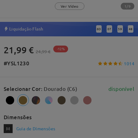
1/9
Ver Vídeo
Liquidação Flash
6
D
07
59
47
:
:
:
21,99 €
-12%
24,99 €
#YSL1230
1014
Selecionar Cor
:
Dourado (C6)
disponível
Dimensões
M
Guia de Dimensões