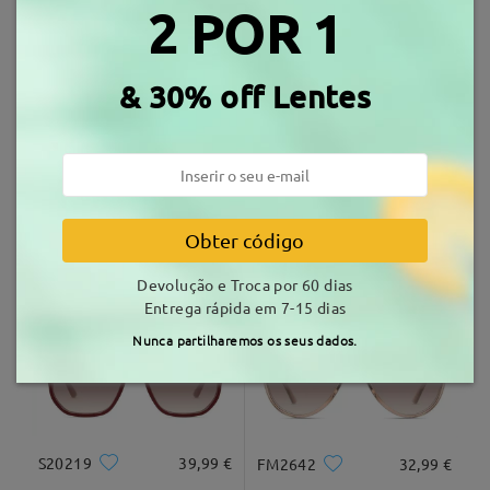
2 POR 1
Envio
Armações Similares
tempo de envio
& 30% off Lentes
7-15 dias úteis
detalhes
Entrega
Ler todos os
Obter código
FBSMT1782
28,99 €
S75110
23,99 €
Comentários
Escrever um Comentário
Devolução e Troca por 60 dias
Entrega rápida em 7-15 dias
Nunca partilharemos os seus dados.
S20219
39,99 €
FM2642
32,99 €