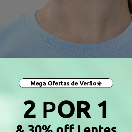
Mega Ofertas de Verão☀️
2
P
OR 1
& 30% off Lentes