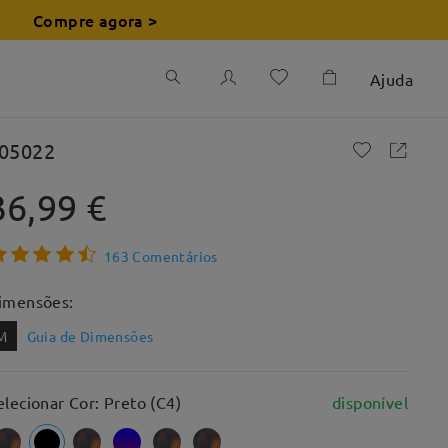
Compre agora >
Ajuda
05022
36,99 €
163 Comentários
imensões:
M
Guia de Dimensões
elecionar Cor: Preto (C4)
disponível