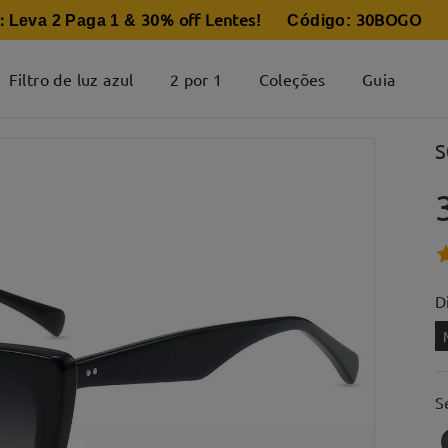
:
30% off Lentes
30BOGO
Leva 2 Paga 1 &
! Código:
Filtro de luz azul
2 por 1
Coleções
Guia
S
D
S