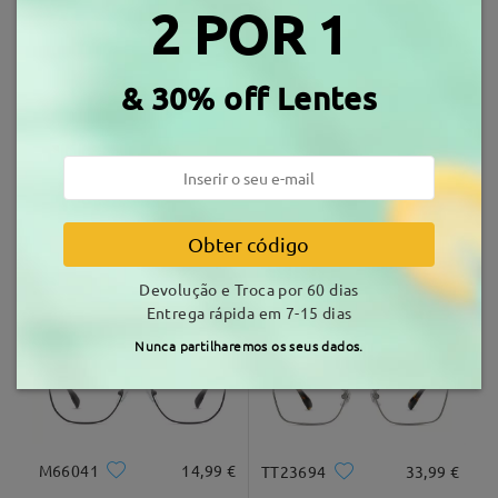
2 POR 1
Envio
Armações Similares
tempo de envio
& 30% off Lentes
7-15 dias úteis
detalhes
Entrega
Obter código
MX30826
14,99 €
S3543X
16,99 €
Devolução e Troca por 60 dias
Entrega rápida em 7-15 dias
Nunca partilharemos os seus dados.
M66041
14,99 €
TT23694
33,99 €