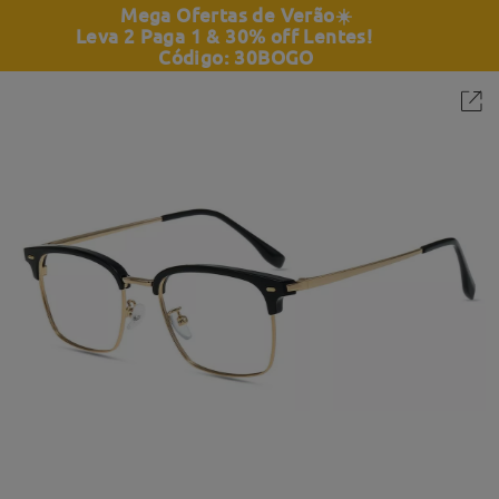
Mega Ofertas de Verão
☀️
Leva 2 Paga 1 & 30% off Lentes!
Código: 30BOGO