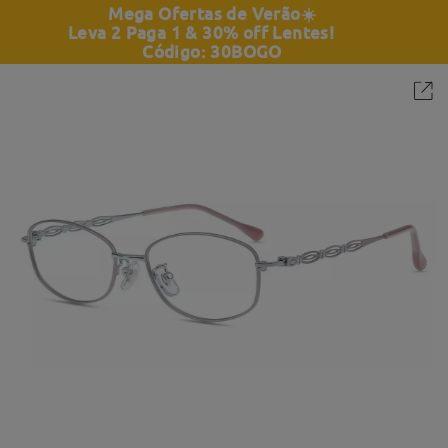
Mega Ofertas de Verão
☀️
Leva 2 Paga 1 & 30% off Lentes!
Código: 30BOGO