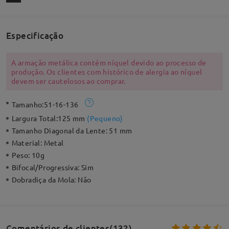
Especificação
A armação metálica contém níquel devido ao processo de
produção. Os clientes com histórico de alergia ao níquel
devem ser cautelosos ao comprar.
Tamanho:
51-16-136
Largura Total:
125 mm
(
Pequeno
)
Tamanho Diagonal da Lente:
51 mm
Material:
Metal
Peso:
10g
Bifocal/Progressiva:
Sim
Dobradiça da Mola:
Não
Comentários de clientes(132)