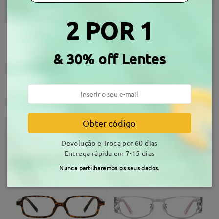
Garantia de 3 anos
3-5 dias úteis
detalhes
Simplesmente perfeitos. Lentes super finas e
2 POR 1
armação leve. Adoro!
Envio
by
Mihaela
on
Sep 23 , 2025
Armações Similares
& 30% off Lentes
tempo de envio
Ler todos os
7-15 dias úteis
detalhes
Comentários
Escrever um Comentário
Entrega
Obter código
Devolução e Troca por 60 dias
KXN1038
10,99 €
TM65167
18,99 €
Entrega rápida em 7-15 dias
Nunca partilharemos os seus dados.