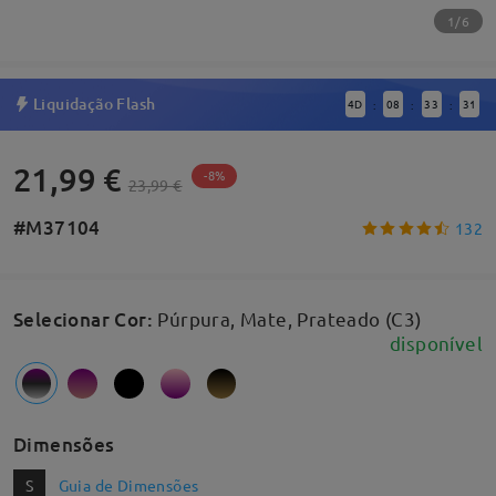
1/6
Liquidação Flash
4
D
08
33
30
:
:
:
21,99 €
-8%
23,99 €
#M37104
132
Selecionar Cor
:
Púrpura, Mate, Prateado (C3)
disponível
Dimensões
S
Guia de Dimensões