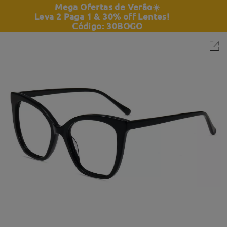
Mega Ofertas de Verão
☀️
Leva 2 Paga 1 & 30% off Lentes!
Código: 30BOGO