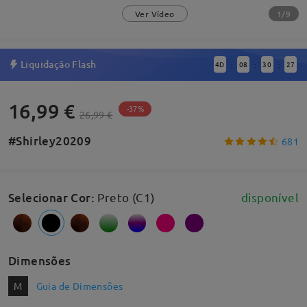
1/9
Ver Vídeo
Liquidação Flash
4
D
08
30
27
:
:
:
16,99 €
-37%
26,99 €
#Shirley20209
681
Selecionar Cor
:
Preto (C1)
disponível
Dimensões
M
Guia de Dimensões