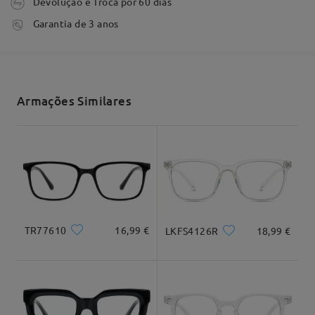
Devolução e Troca por 60 dias
tempo de processamento
Garantia de 3 anos
3-5 dias úteis
detalhes
Ler todos os
Comentários
Envio
Escrever um Comentário
Armações Similares
tempo de envio
7-15 dias úteis
detalhes
Entrega
TR77610
16,99 €
LKFS4126R
18,99 €