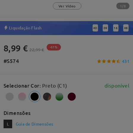
1/8
Ver Vídeo
Liquidação Flash
4
D
09
16
48
:
:
:
8,99 €
-61%
22,99 €
#S574
431
Selecionar Cor
:
Preto (C1)
disponível
Dimensões
L
Guia de Dimensões