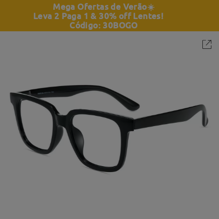
Mega Ofertas de Verão
☀️
Leva 2 Paga 1 & 30% off Lentes!
Código: 30BOGO