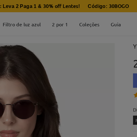
:
30% off Lentes
30BOGO
Leva 2 Paga 1 &
! Código:
Filtro de luz azul
2 por 1
Coleções
Guia
Y
D