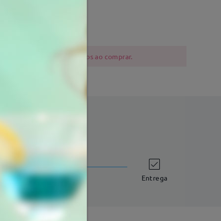
0 mm
Peso:
14g
 níquel devem ser cautelosos ao comprar.
tempo de envio
dias úteis
detalhes
Entrega