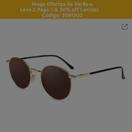
Mega Ofertas de Verão
☀️
Leva 2 Paga 1 & 30% off Lentes!
Código: 30BOGO