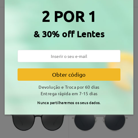
Ler todos os
3-5 dias úteis
detalhes
2 POR 1
Comentários
Escrever um Comentário
Envio
Armações Similares
& 30% off Lentes
tempo de envio
7-15 dias úteis
detalhes
Entrega
Obter código
S79662
36,99 €
LT9913
28,99 €
Devolução e Troca por 60 dias
Entrega rápida em 7-15 dias
Nunca partilharemos os seus dados.