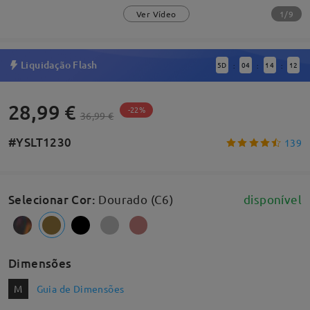
1/9
Ver Vídeo
Liquidação Flash
5
D
04
14
11
:
:
:
28,99 €
-22%
36,99 €
#YSLT1230
139
Selecionar Cor
:
Dourado (C6)
disponível
Dimensões
M
Guia de Dimensões