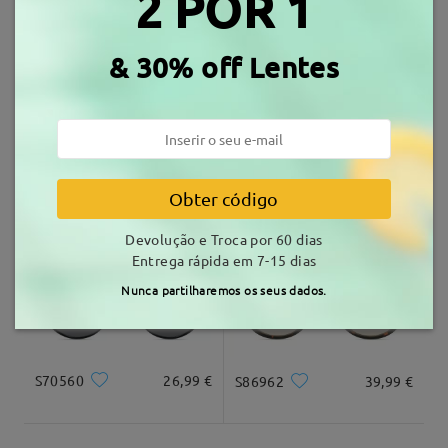
2 POR 1
Armações Similares
tempo de envio
& 30% off Lentes
7-15 dias úteis
detalhes
Entrega
S79662
36,99 €
YSLT1230
28,99 €
Obter código
Devolução e Troca por 60 dias
Entrega rápida em 7-15 dias
Nunca partilharemos os seus dados.
S70560
26,99 €
S86962
39,99 €