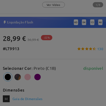
1/8
Ver Vídeo
Liquidação Flash
6
D
04
15
45
:
:
:
28,99 €
-22%
36,99 €
#LT9913
130
Selecionar Cor
:
Preto (C1B)
disponível
Dimensões
M
Guia de Dimensões