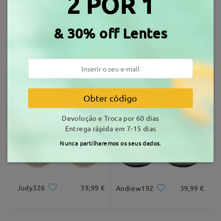
2 POR 1
Armações Similares
tempo de envio
& 30% off Lentes
7-15 dias úteis
detalhes
Entrega
Bay007
23,99 €
Bay003
28,99 €
Obter código
Devolução e Troca por 60 dias
Entrega rápida em 7-15 dias
Nunca partilharemos os seus dados.
Judy326
39,99 €
Andrew192
39,99 €