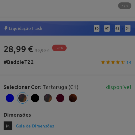
1/8
Liquidação Flash
3
D
07
42
53
:
:
:
28,99 €
-28%
39,99 €
#BaddieT22
14
Selecionar Cor
:
Tartaruga (C1)
disponível
Dimensões
M
Guia de Dimensões