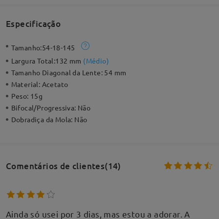
Especificação
Tamanho:
54-18-145
Largura Total:
132 mm
(
Médio
)
Tamanho Diagonal da Lente:
54 mm
Material:
Acetato
Peso:
15g
Bifocal/Progressiva:
Não
Dobradiça da Mola:
Não
Comentários de clientes(14)
Ainda só usei por 3 dias, mas estou a adorar. A