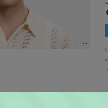
S
(20)