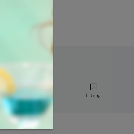
9 mm
Peso:
35g
tempo de envio
dias úteis
detalhes
Entrega