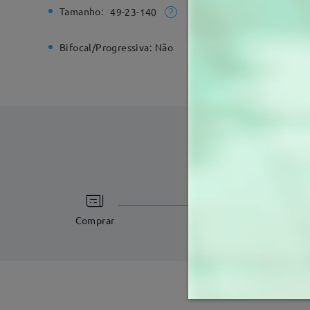
Tamanho:
Largura T
49-23-140
Bifocal/Progressiva:
Não
Dobradiç
tempo de process
3-5 dias úteis
det
Comprar