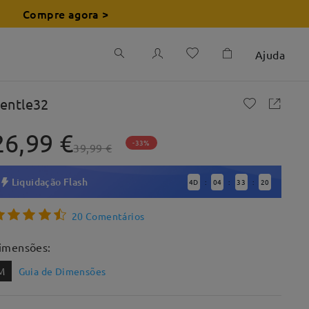
Compre agora >
Ajuda
entle32
26,99 €
-33%
39,99 €
Liquidação Flash
4
D
04
33
19
:
:
:
20 Comentários
imensões:
M
Guia de Dimensões