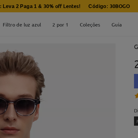
:
30% off Lentes
30BOGO
Leva 2 Paga 1 &
! Código:
Filtro de luz azul
2 por 1
Coleções
Guia
G
D