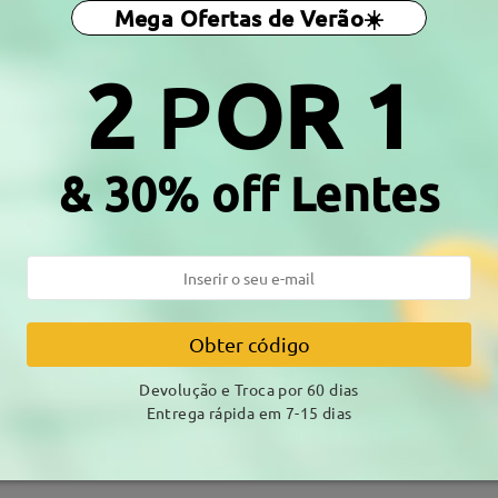
Mega Ofertas de Verão☀️
otal:
130 mm
(
Médio
)
Tamanho Diagonal da Lente:
4
2
P
OR 1
a da Mola:
Não
Material:
Acetato
& 30% off Lentes
DELIVERY
amento
Obter código
alhes
7-15 
Envio
Devolução e Troca por 60 dias
Entrega rápida em 7-15 dias