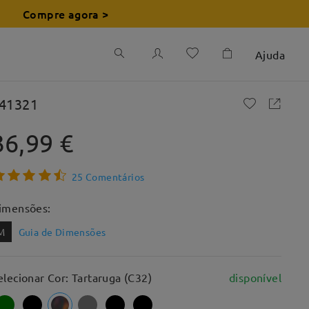
Compre agora >
Ajuda
41321
36,99 €
25 Comentários
imensões:
M
Guia de Dimensões
elecionar Cor: Tartaruga (C32)
disponível