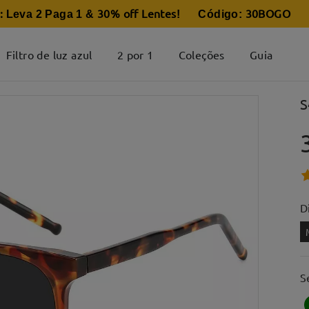
:
30% off Lentes
30BOGO
Leva 2 Paga 1 &
! Código:
Filtro de luz azul
2 por 1
Coleções
Guia
S
D
S