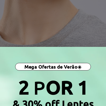
Mega Ofertas de Verão☀️
2
P
OR 1
& 30% off Lentes