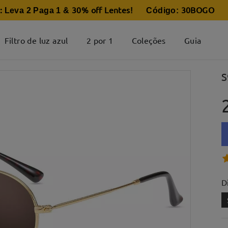
:
30% off Lentes
30BOGO
Leva 2 Paga 1 &
! Código:
Filtro de luz azul
2 por 1
Coleções
Guia
S
D