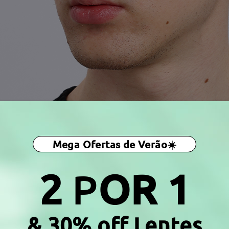
Mega Ofertas de Verão☀️
2
P
OR 1
& 30% off Lentes