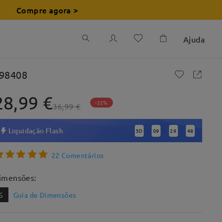
Compre agora >
Ajuda
98408
28,99 €
-22%
36,99 €
Liquidação Flash
5
D
09
29
46
:
:
:
22 Comentários
imensões:
S
Guia de Dimensões