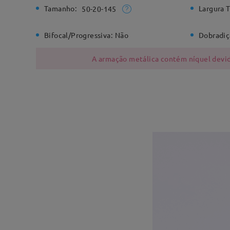
Tamanho:
Largura T
50-20-145
Bifocal/Progressiva:
Não
Dobradiç
A armação metálica contém níquel devido