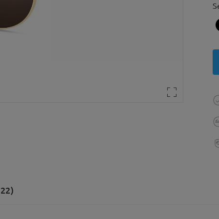
S
(22)