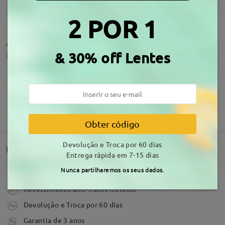
2 POR 1
Amazing
& 30% off Lentes
by
Suzana Da Silva
on
Jul 26 , 2026
Acerca da armação
MOSTRAR MAIS
Lindos, estilosos. Boa qualidade!
Obter código
by
Drii
on
Apr 23 , 2026
Devolução e Troca por 60 dias
Entrega
Entrega rápida em 7-15 dias
Ler todos os
Nunca partilharemos os seus dados.
Comentários
Comprar
Revestimento anti-riscos incluído
Escrever um Comentário
Devolução e Troca por 60 dias
tempo de processamento
Garantia de 3 anos