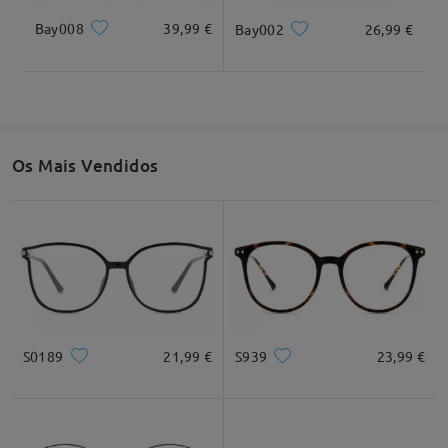
Bay008
39,99 €
Bay002
26,99 €
Largura da lentes
Altura da lentes
Largura da ponte
54mm/ 2.13em
37mm/ 1.46em
18mm/ 0.71em
Os Mais Vendidos
Recomendação do formato do rosto
Quadrado
Redondo
Coração
Diamante
Oval
S0189
21,99 €
S939
23,99 €
* Apenas para referência