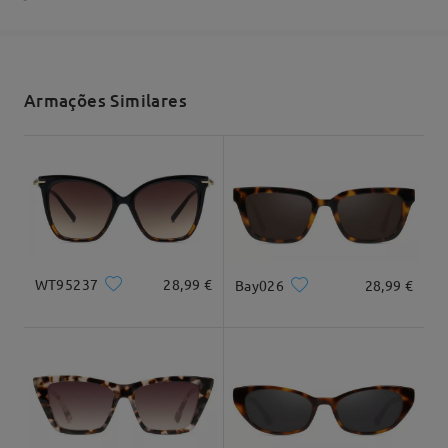
3-5 dias úteis
detalhes
Envio
Armações Similares
tempo de envio
Forma do rosto:
Comprimento:
Largura:
7-15 dias úteis
detalhes
Quadrado e
20cm/7.8em
22cm/8.6em
redondo
Entrega
Dimensão do produto
WT95237
28,99 €
Bay026
28,99 €
Largura total
Comprimento da têmpora
133mm/ 5.24em
152mm/ 5.98em