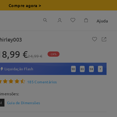
Compre agora >
Ajuda
hirley003
18,99 €
-24%
24,99 €
Liquidação Flash
5
D
03
58
5
:
:
:
185 Comentários
imensões:
M
Guia de Dimensões