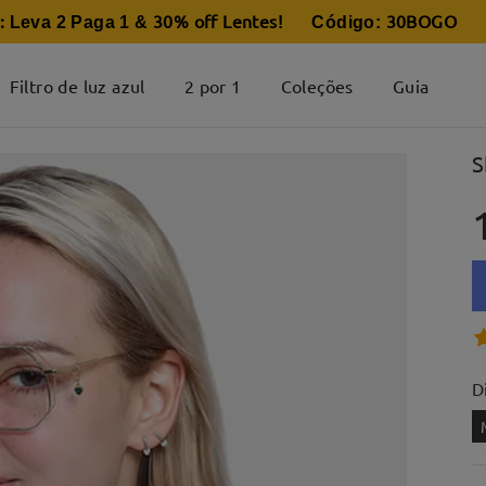
:
30% off Lentes
30BOGO
Leva 2 Paga 1 &
! Código:
Filtro de luz azul
2 por 1
Coleções
Guia
S
D