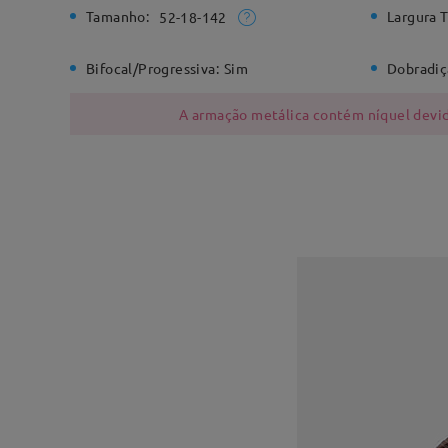
Tamanho:
Largura T
52-18-142
Bifocal/Progressiva:
Sim
Dobradiç
A armação metálica contém níquel devido