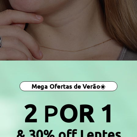
Mega Ofertas de Verão☀️
2
P
OR 1
& 30% off Lentes