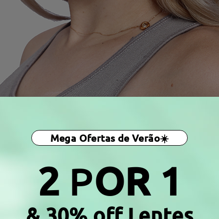
Mega Ofertas de Verão☀️
2
P
OR 1
& 30% off Lentes