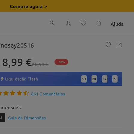
Compre agora >
Ajuda
indsay20516
18,99 €
-30%
26,99 €
Liquidação Flash
5
D
00
57
3
:
:
:
861 Comentários
imensões:
M
Guia de Dimensões