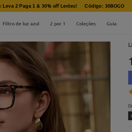
:
30% off Lentes
30BOGO
Leva 2 Paga 1 &
! Código:
Filtro de luz azul
2 por 1
Coleções
Guia
L
D