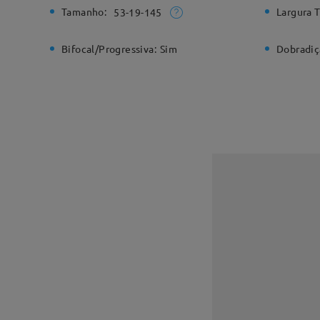
Tamanho:
Largura T
53-19-145
Bifocal/Progressiva:
Sim
Dobradiç