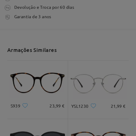
by
Sara Silva
on
Jun 25 , 2026
Devolução e Troca por 60 dias
tempo de processamento
Garantia de 3 anos
3-5 dias úteis
detalhes
Envio
Armações Similares
tempo de envio
7-15 dias úteis
detalhes
Ler todos os
Entrega
Forma do rosto:
Comprimento:
Largura:
Comentários
Diamante
17cm/6.69em
15cm/5.91em
Escrever um Comentário
S939
23,99 €
YSL1230
21,99 €
Dimensão do produto