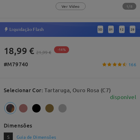
1/8
Ver Vídeo
Liquidação Flash
5
D
01
12
28
:
:
:
18,99 €
-14%
21,99 €
#M79740
166
Selecionar Cor
:
Tartaruga, Ouro Rosa (C7)
disponível
Dimensões
S
Guia de Dimensões