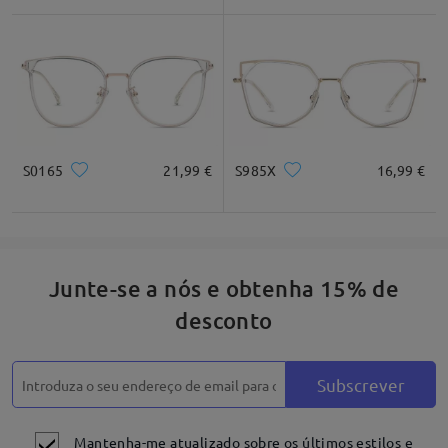
Quadrado
Redondo
Coração
Diamante
Oval
* Apenas para referência
S0165
21,99 €
S985X
16,99 €
Descrição do produto
Junte-se a nós e obtenha 15% de
desconto
Subscrever
Mantenha-me atualizado sobre os últimos estilos e