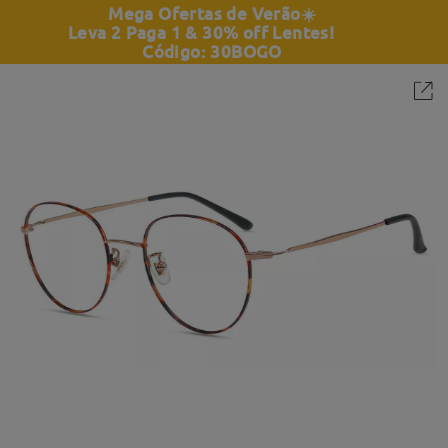
Mega Ofertas de Verão
☀️
Leva 2 Paga 1 & 30% off Lentes!
Código: 30BOGO