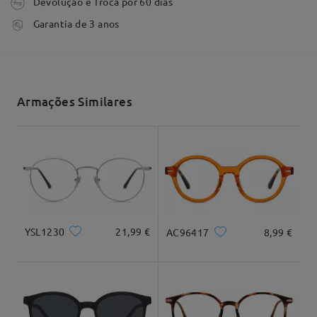
Devolução e Troca por 60 dias
tempo de processamento
Garantia de 3 anos
3-5 dias úteis
detalhes
Envio
Armações Similares
tempo de envio
7-15 dias úteis
detalhes
Ler todos os
Entrega
Forma do rosto:
Comprimento:
Largura:
Comentários
Diamante
17cm/6.69em
15cm/5.91em
Escrever um Comentário
YSL1230
21,99 €
AC96417
8,99 €
Dimensão do produto