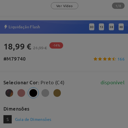
1/8
Ver Vídeo
Liquidação Flash
3
D
13
38
47
:
:
:
18,99 €
-14%
21,99 €
#M79740
166
Selecionar Cor
:
Preto (C4)
disponível
Dimensões
S
Guia de Dimensões