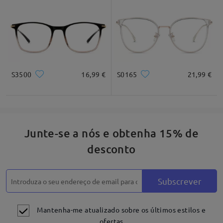
Quadrado
Redondo
Coração
Diamante
Oval
* Apenas para referência
S3500
16,99 €
S0165
21,99 €
Descrição do produto
Junte-se a nós e obtenha 15% de
desconto
Subscrever
Mantenha-me atualizado sobre os últimos estilos e
ofertas