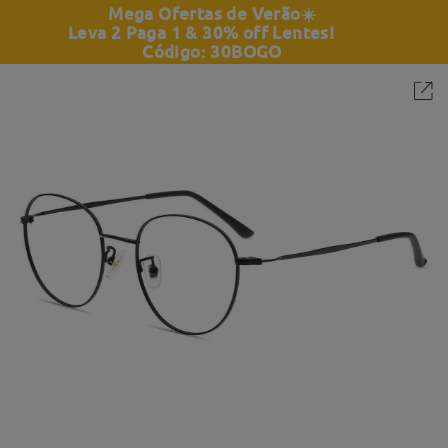
Mega Ofertas de Verão
☀️
Leva 2 Paga 1 & 30% off Lentes!
Código: 30BOGO