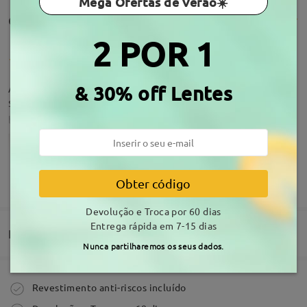
Mega Ofertas de Verão☀️
Comentários de clientes(381)
2 POR 1
Amei, super estiloso, de qualidade e chegaram
& 30% off Lentes
super rápido .
by
Giselly Martins
on
Aug 1 , 2026
Acerca da armação
MOSTRAR MAIS
Obter código
Devolução e Troca por 60 dias
Entrega rápida em 7-15 dias
Entrega
Nunca partilharemos os seus dados.
Comprar
Revestimento anti-riscos incluído