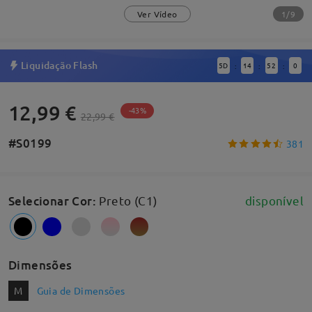
1/9
Ver Vídeo
Liquidação Flash
5
D
14
52
0
:
:
:
12,99 €
-43%
22,99 €
#S0199
381
Selecionar Cor
:
Preto (C1)
disponível
Dimensões
M
Guia de Dimensões