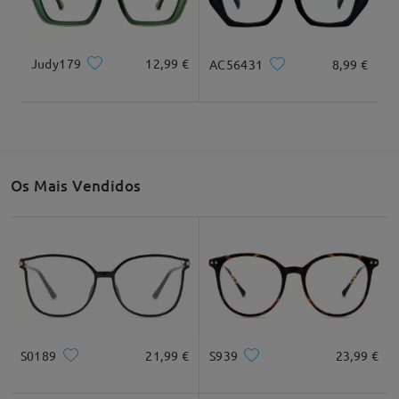
Largura total
Comprimento da têmpora
135mm/ 5.31em
143mm/ 5.63em
Judy179
12,99 €
AC56431
8,99 €
Largura da lentes
Altura da lentes
Largura da ponte
54mm/ 2.13em
46mm/ 1.81em
17mm/ 0.67em
Os Mais Vendidos
Recomendação do formato do rosto
Quadrado
Redondo
Coração
Diamante
Oval
S0189
21,99 €
S939
23,99 €