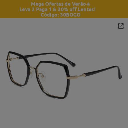
Mega Ofertas de Verão
☀️
Leva 2 Paga 1 & 30% off Lentes!
Código: 30BOGO