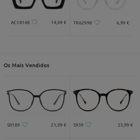
semana. O e-mail pode ter sido direcionado para a
Largura total
Comprimento da haste
sua pasta de spam/lixo eletrónico. Por favor,
136mm/ 5,35"
145mm/ 5,71"
verifique também essa pasta.
AC18168
14,99 €
TR62998
6,99 €
Largura da lente
Altura da lente
Largura da ponte
Os óculos são perfeitos e satisfeito com o apoio ao
55mm/ 2,17"
40mm/ 1,57"
17mm/ 0,67"
cliente
Os Mais Vendidos
by
Paulo Jorge
on
Dec 14 , 2025
Recomendação do formato do rosto
Ler todos os
Comentários
Escrever um Comentário
Quadrado
Redondo
Coração
Diamante
Oval
S0189
21,99 €
S939
23,99 €