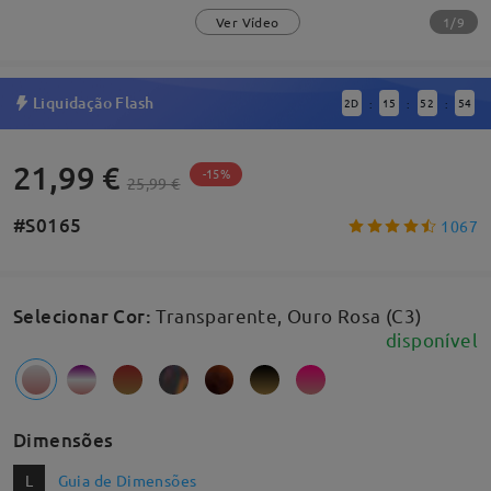
1/9
Ver Vídeo
Liquidação Flash
2
D
15
52
54
:
:
:
21,99 €
-15%
25,99 €
#S0165
1067
Selecionar Cor
:
Transparente, Ouro Rosa (C3)
disponível
Dimensões
L
Guia de Dimensões