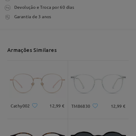
Comentários
Escrever um Comentário
Devolução e Troca por 60 dias
tempo de processamento
Garantia de 3 anos
3-5 dias úteis
detalhes
Envio
Armações Similares
tempo de envio
7-15 dias úteis
detalhes
Entrega
Cathy002
12,99 €
TM86830
12,99 €