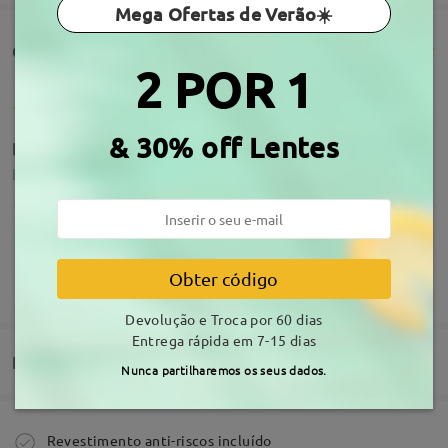
Mega Ofertas de Verão☀️
Comentários de clientes(1067)
2 POR 1
& 30% off Lentes
lindooooooos
by
Paula
on
Jul 22 , 2026
Obter código
MOSTRAR MAIS
A armação parece que foi desenhada para o meu
rosto. Super, super satisfeita :)
Devolução e Troca por 60 dias
by
Joana
on
Jul 9 , 2026
Entrega rápida em 7-15 dias
Entrega
Nunca partilharemos os seus dados.
Ler todos os
Comprar
Revestimento anti-riscos incluído