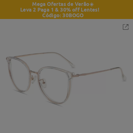
Mega Ofertas de Verão
☀️
Leva 2 Paga 1 & 30% off Lentes!
Código: 30BOGO