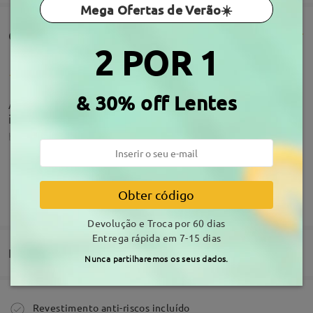
Mega Ofertas de Verão☀️
Comentários de clientes(1379)
2 POR 1
& 30% off Lentes
Adorei, são de boa qualidade, perfeitos, fiéis a
imagem.
by
Carla Sousa
on
Aug 5 , 2026
Acerca da armação
Obter código
MOSTRAR MAIS
Adorei, são de boa qualidade, perfeitos, fiéis a
Devolução e Troca por 60 dias
imagem.
Entrega rápida em 7-15 dias
by
Carla Sousa
on
Aug 5 , 2026
Entrega
Nunca partilharemos os seus dados.
Ler todos os
Comprar
Revestimento anti-riscos incluído