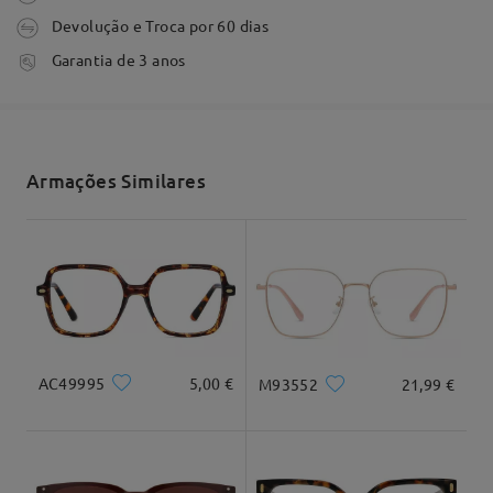
Devolução e Troca por 60 dias
Comentários
Escrever um Comentário
tempo de processamento
Garantia de 3 anos
3-5 dias úteis
detalhes
Envio
Armações Similares
tempo de envio
Formato do rosto:
Comprimento:
Largura:
7-15 dias úteis
detalhes
Quadrado e
20cm/7,8"
22cm/8,6"
redondo
Entrega
Dimensão do produto
AC49995
5,00 €
M93552
21,99 €