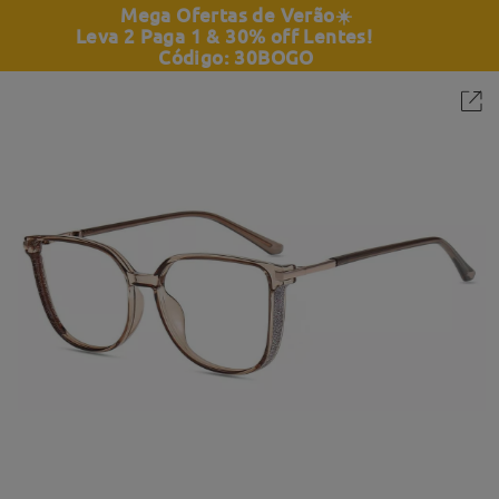
Mega Ofertas de Verão
☀️
Leva 2 Paga 1 & 30% off Lentes!
Código: 30BOGO