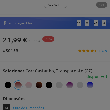
1/9
Ver Vídeo
Liquidação Flash
3
D
22
47
6
:
:
:
21,99 €
-15%
25,99 €
#S0189
1379
Selecionar Cor
:
Castanho, Transparente (C7)
disponível
Dimensões
M
Guia de Dimensões