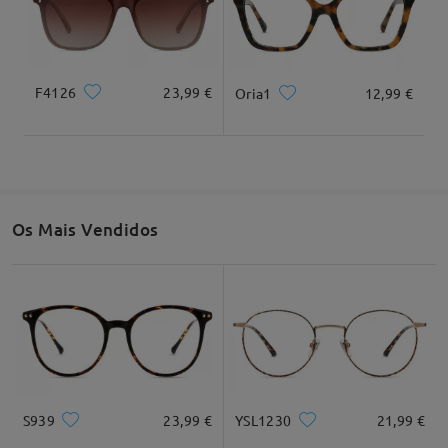
Largura total
Comprimento da haste
131mm/ 5,16"
143mm/ 5,63"
F4126
23,99 €
Oria1
12,99 €
Largura da ponte
Altura da lente
Largura da ponte
54mm/ 2,13"
45mm/ 1,77"
15mm/ 0,59"
Os Mais Vendidos
Recomendação do formato do rosto
Quadrado
Redondo
Coração
Diamante
Oval
S939
23,99 €
YSL1230
21,99 €