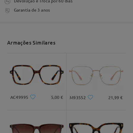
Devolução e Troca por 60 dias
Comentários
Escrever um Comentário
tempo de processamento
Garantia de 3 anos
3-5 dias úteis
detalhes
Envio
Armações Similares
tempo de envio
Formato do rosto:
Comprimento:
Largura:
7-15 dias úteis
detalhes
Quadrado e
20cm/7,8"
22cm/8,6"
redondo
Entrega
Dimensão do produto
AC49995
5,00 €
M93552
21,99 €