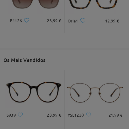
Largura total
Comprimento da haste
131mm/ 5,16"
143mm/ 5,63"
F4126
23,99 €
Oria1
12,99 €
Largura da ponte
Altura da lente
Largura da ponte
54mm/ 2,13"
45mm/ 1,77"
15mm/ 0,59"
Os Mais Vendidos
Recomendação do formato do rosto
Quadrado
Redondo
Coração
Diamante
Oval
S939
23,99 €
YSL1230
21,99 €