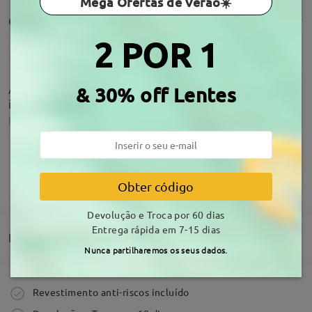
Mega Ofertas de Verão☀️
Comentários de clientes(1381)
2 POR 1
Adorei, são de boa qualidade, perfeitos, fiéis a
& 30% off Lentes
imagem.
by
Carla Sousa
on
Aug 5 , 2026
Acerca da armação
MOSTRAR MAIS
Obter código
Adorei, são de boa qualidade, perfeitos, fiéis a
Devolução e Troca por 60 dias
imagem.
Entrega rápida em 7-15 dias
by
Carla Sousa
on
Aug 5 , 2026
Entrega
Nunca partilharemos os seus dados.
Ler todos os
Comprar
Revestimento anti-riscos incluído