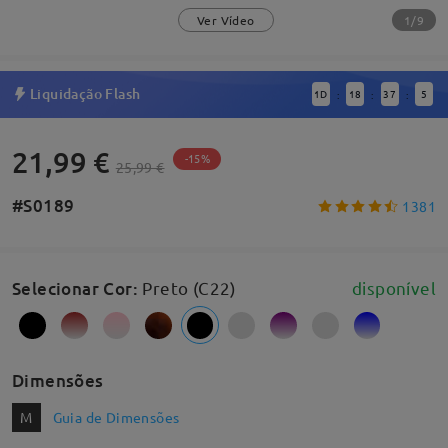
1/9
Ver Vídeo
Liquidação Flash
1
D
18
37
4
:
:
:
21,99 €
-15%
25,99 €
#S0189
1381
Selecionar Cor
:
Preto (C22)
disponível
Dimensões
M
Guia de Dimensões