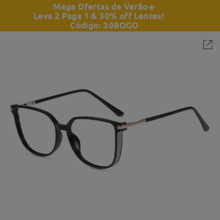
Mega Ofertas de Verão
☀️
Leva 2 Paga 1 & 30% off Lentes!
Código: 30BOGO