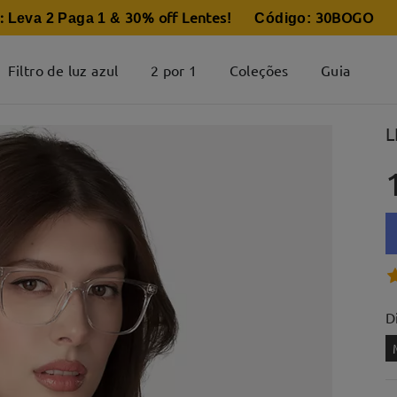
:
30% off Lentes
30BOGO
Leva 2 Paga 1 &
! Código:
Filtro de luz azul
2 por 1
Coleções
Guia
L
D