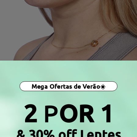
Mega Ofertas de Verão☀️
2
P
OR 1
& 30% off Lentes