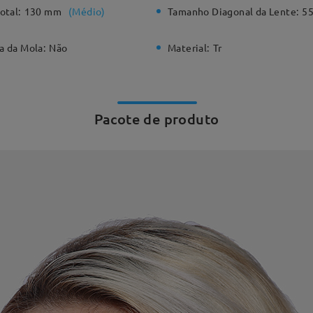
otal:
130 mm
(
Médio
)
Tamanho Diagonal da Lente:
5
a da Mola:
Não
Material:
Tr
Pacote de produto