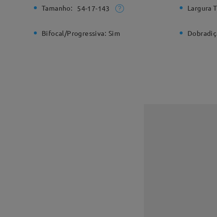
Tamanho:
Largura T
54-17-143
Bifocal/Progressiva:
Sim
Dobradiç