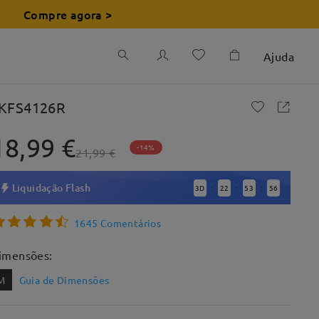
Compre agora >
Ajuda
KFS4126R
18,99 €
-14%
21,99 €
Liquidação Flash
3
D
22
53
54
:
:
:
1645 Comentários
imensões:
M
Guia de Dimensões