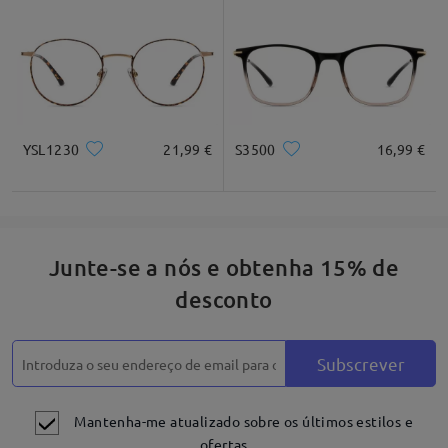
*Apenas para referência
by
Alexandra Grilo
on
Mar 4 , 2026
Descrição do produto
Ler todos os
Comentários
YSL1230
21,99 €
S3500
16,99 €
Escrever um Comentário
Junte-se a nós e obtenha 15% de
desconto
Subscrever
Mantenha-me atualizado sobre os últimos estilos e
ofertas