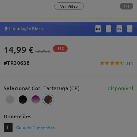
1/9
Ver Vídeo
Liquidação Flash
6
D
02
45
8
:
:
:
14,99 €
-35%
22,99 €
#TR30638
311
Selecionar Cor
:
Tartaruga (C8)
disponível
Dimensões
L
Guia de Dimensões