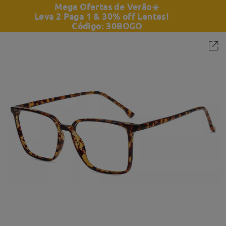
Mega Ofertas de Verão
☀️
Leva 2 Paga 1 & 30% off Lentes!
Código: 30BOGO