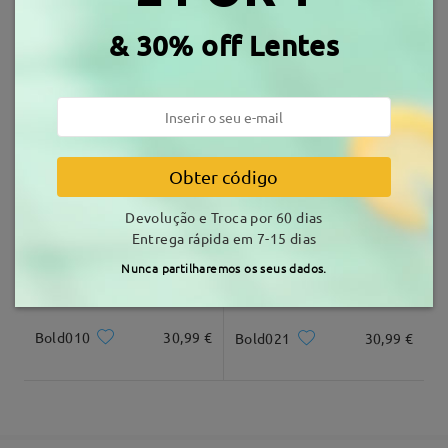
Escrever um Comentário
7-15 dias úteis
detalhes
& 30% off Lentes
Entrega
TM27981
10,99 €
TM78558
21,99 €
Obter código
Devolução e Troca por 60 dias
Entrega rápida em 7-15 dias
Nunca partilharemos os seus dados.
Bold010
30,99 €
Bold021
30,99 €