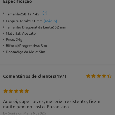
Especificação
Tamanho:
50-17-145
Largura Total:
131 mm
(
Médio
)
Tamanho Diagonal da Lente:
52 mm
Material:
Acetato
Peso:
24g
Bifocal/Progressiva:
Sim
Dobradiça da Mola:
Sim
Comentários de clientes(197)
Adorei, super leves, material resistente, ficam
muito bem no rosto. Encantada.
by
Sónia
on
Mar 26 , 2025