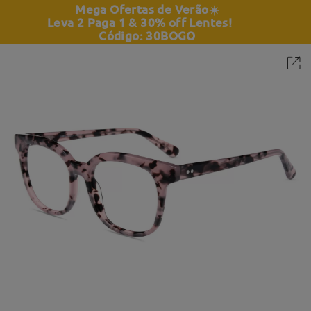
Mega Ofertas de Verão
☀️
Leva 2 Paga 1 & 30% off Lentes!
Código: 30BOGO