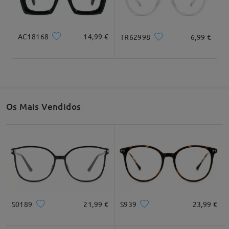
Largura total
Compromento da haste
130mm/ 5,12"
141mm/ 5,55"
AC18168
14,99 €
TR62998
6,99 €
Largura da lente
Altura da lente
Largura da ponte
51mm/ 2,01"
38mm/ 1,50"
17mm/ 0,67"
Os Mais Vendidos
Recomendação do formato do rosto
Quadrado
Redondo
Coração
Diamante
Oval
S0189
21,99 €
S939
23,99 €