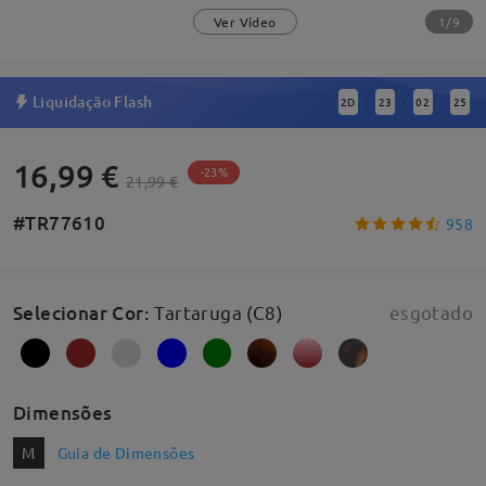
1/9
Ver Vídeo
Liquidação Flash
2
D
23
02
25
:
:
:
16,99 €
-23%
21,99 €
#TR77610
958
Selecionar Cor
:
Tartaruga (C8)
esgotado
Dimensões
M
Guia de Dimensões