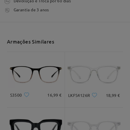
Devolução e Troca por 60 dias
tempo de processamento
Garantia de 3 anos
3-5 dias úteis
detalhes
Envio
Armações Similares
tempo de envio
Formato do rosto:
Comprimento:
Largura:
7-15 dias úteis
detalhes
Quadrado e
20cm/7,8"
22cm/8,6"
Ler todos os
redondo
Entrega
Comentários
Escrever um Comentário
Dimensão do produto
S3500
16,99 €
LKFS4126R
18,99 €