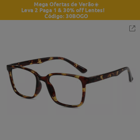
Mega Ofertas de Verão
☀️
Leva 2 Paga 1 & 30% off Lentes!
Código: 30BOGO