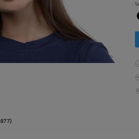
S
(877)