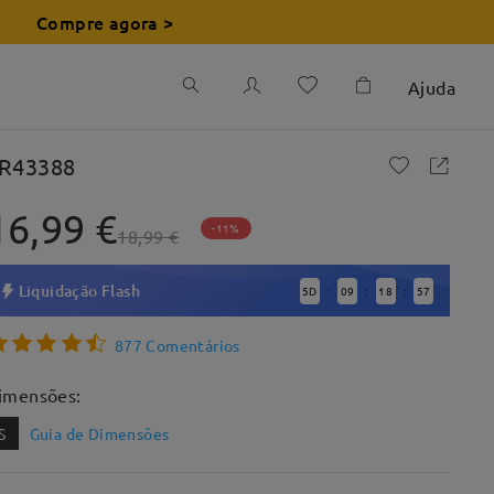
Compre agora >
Ajuda
R43388
16,99 €
-11%
18,99 €
Liquidação Flash
5
D
09
18
56
:
:
:
877 Comentários
imensões:
S
Guia de Dimensões