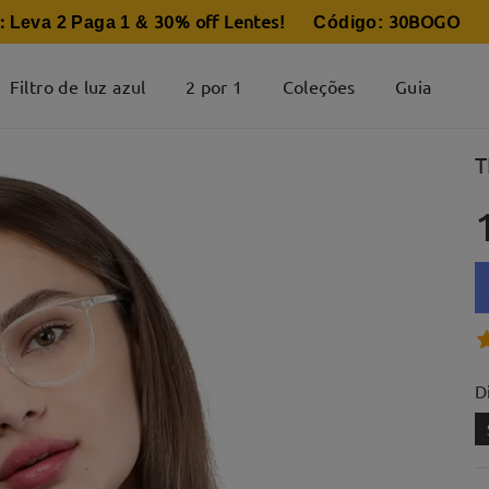
:
30% off Lentes
30BOGO
Leva 2 Paga 1 &
! Código:
Filtro de luz azul
2 por 1
Coleções
Guia
T
D