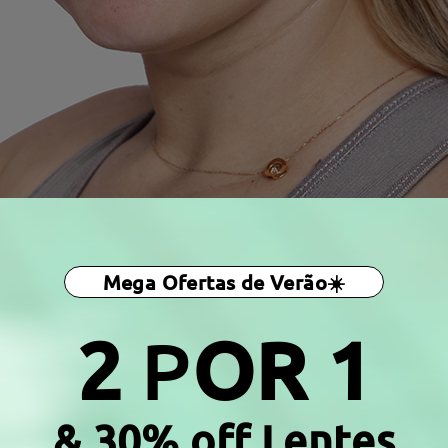
Mega Ofertas de Verão☀️
2
P
OR 1
& 30% off Lentes