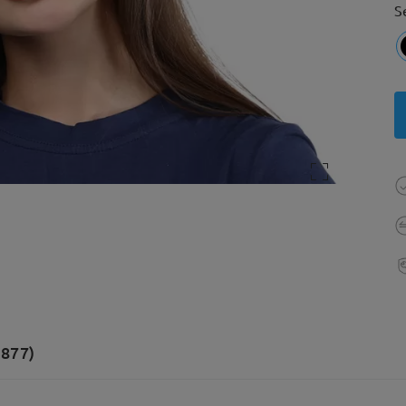
S
(877)