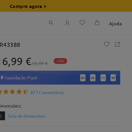
Compre agora >
Ajuda
R43388
16,99 €
-11%
18,99 €
Liquidação Flash
5
D
05
11
37
:
:
:
877 Comentários
imensões:
S
Guia de Dimensões