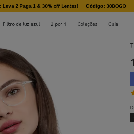
:
30% off Lentes
30BOGO
Leva 2 Paga 1 &
! Código:
Filtro de luz azul
2 por 1
Coleções
Guia
T
D