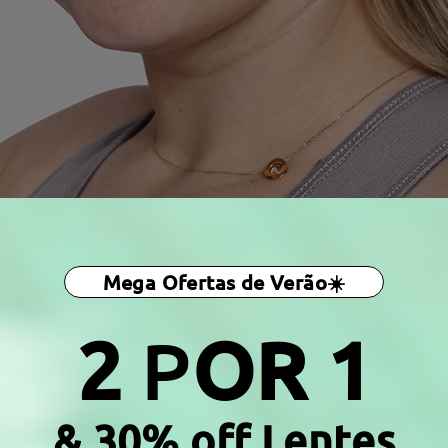
Mega Ofertas de Verão☀️
2
P
OR 1
& 30% off Lentes