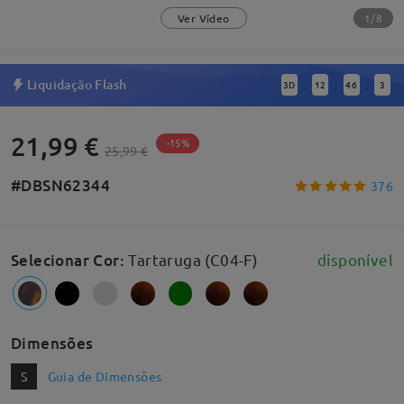
1/8
Ver Vídeo
Liquidação Flash
3
D
12
46
2
:
:
:
21,99 €
-15%
25,99 €
#DBSN62344
376
Selecionar Cor
:
Tartaruga (C04-F)
disponível
Dimensões
S
Guia de Dimensões