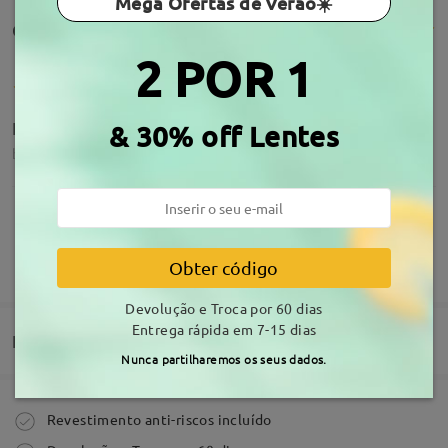
Mega Ofertas de Verão☀️
Comentários de clientes(376)
2 POR 1
Everything went perfect !
& 30% off Lentes
by
Radnok
on
Jul 17 , 2026
MOSTRAR MAIS
Obter código
Perfeitos!
by
Raquel
on
Jun 3 , 2026
Devolução e Troca por 60 dias
Entrega rápida em 7-15 dias
Entrega
Nunca partilharemos os seus dados.
Ler todos os
Comentários
Comprar
Revestimento anti-riscos incluído
Escrever um Comentário