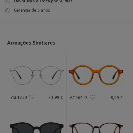
Devolução e Troca por 60 dias
tempo de processamento
Garantia de 3 anos
3-5 dias úteis
detalhes
Envio
Armações Similares
tempo de envio
7-15 dias úteis
detalhes
Entrega
YSL1230
21,99 €
AC96417
8,99 €