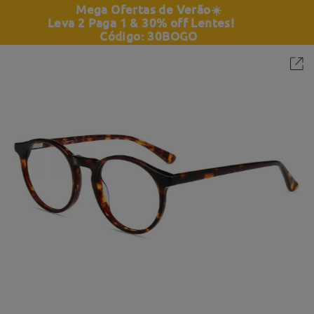
Mega Ofertas de Verão
☀️
Leva 2 Paga 1 & 30% off Lentes!
Código: 30BOGO