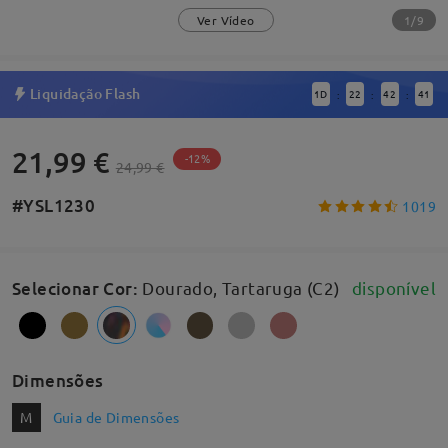
1/9
Ver Vídeo
Liquidação Flash
1
D
22
42
41
:
:
:
21,99 €
-12%
24,99 €
#YSL1230
1019
Selecionar Cor
:
Dourado, Tartaruga (C2)
disponível
Dimensões
M
Guia de Dimensões