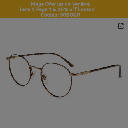
Mega Ofertas de Verão
☀️
Leva 2 Paga 1 & 30% off Lentes!
Código: 30BOGO