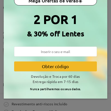
Mega Ofertas de Verão☀️
Comentários de clientes(1019)
2 POR 1
Adorei, já tinha comprado anteriormente e gostei
& 30% off Lentes
imenso.
by
Diana Ornelas
on
Aug 9 , 2026
MOSTRAR MAIS
Obter código
Devolução e Troca por 60 dias
Acerca da armação
Entrega rápida em 7-15 dias
Entrega
Nunca partilharemos os seus dados.
Comprar
Revestimento anti-riscos incluído