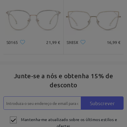
Quadrado
Redondo
Coração
Diamante
Oval
* Apenas para referência
S0165
21,99 €
S985X
16,99 €
Descrição do produto
Junte-se a nós e obtenha 15% de
desconto
Subscrever
Mantenha-me atualizado sobre os últimos estilos e
ofertas