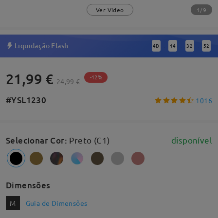
1/9
Ver Vídeo
Liquidação Flash
4
D
14
32
51
:
:
:
21,99 €
-12%
24,99 €
#YSL1230
1016
Selecionar Cor
:
Preto (C1)
disponível
Dimensões
M
Guia de Dimensões