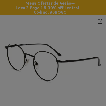
Mega Ofertas de Verão
☀️
Leva 2 Paga 1 & 30% off Lentes!
Código: 30BOGO