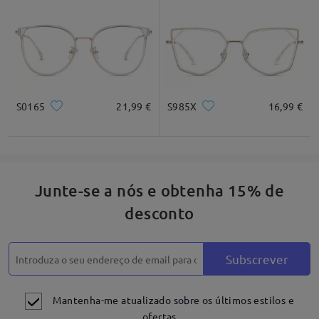
Quadrado
Redondo
Coração
Diamante
Oval
* Apenas para referência
S0165
21,99 €
S985X
16,99 €
Descrição do produto
Junte-se a nós e obtenha 15% de
desconto
Subscrever
Mantenha-me atualizado sobre os últimos estilos e
ofertas