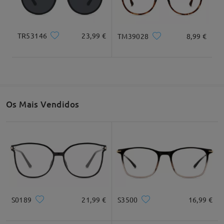
Adorei estes óculos
by
Carolina
on
Jul 15 , 2026
TR53146
23,99 €
TM39028
8,99 €
Largura total
Comprimento da haste
130mm/ 5,12"
138mm/ 5,43"
Ler todos os
Comentários
Escrever um Comentário
Os Mais Vendidos
Largura da lente
Altura da lente
Largura da ponte
50mm/ 1,97"
45mm/ 1,77"
20mm/ 0,79"
Recomendação do formato do rosto
S0189
21,99 €
S3500
16,99 €