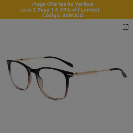
Mega Ofertas de Verão
☀️
Leva 2 Paga 1 & 30% off Lentes!
Código: 30BOGO