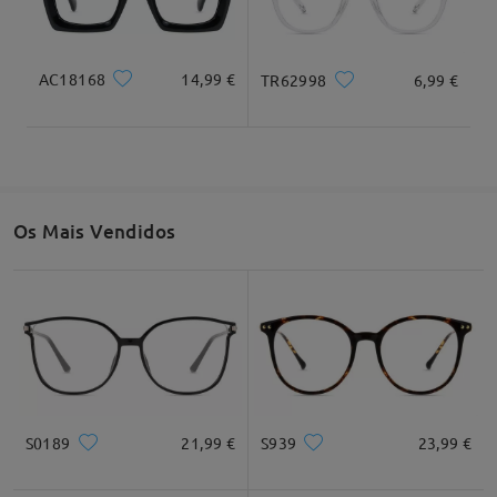
Obrigado mais uma vez por nos informar sobre o
sucedido.
AC18168
14,99 €
TR62998
6,99 €
Para obter assistência, contacte-nos através do
chat ao vivo (24 horas por dia, 7 dias por semana)
ou envie um e-mail para service@firmoo.pt.
Os Mais Vendidos
Ler todos os
Comentários
Escrever um Comentário
S0189
21,99 €
S939
23,99 €