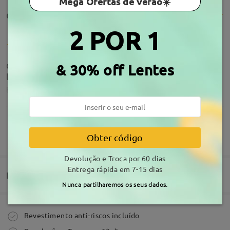
Mega Ofertas de Verão☀️
Comentários de clientes(1005)
2 POR 1
Óculos super lindos. Não mostram a grossura das
& 30% off Lentes
lentes e com um ar mais juvenil.
by
Lara Dias
on
Jul 4 , 2026
MOSTRAR MAIS
Obter código
Os óculos chegaram porém a caixa veio quebrada.
Devolução e Troca por 60 dias
by
Luiz Pereira
on
Jun 18 , 2026
Entrega rápida em 7-15 dias
Entrega
Nunca partilharemos os seus dados.
Comprar
Revestimento anti-riscos incluído