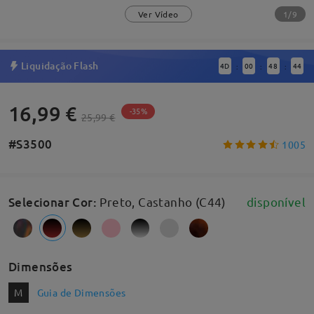
1/9
Ver Vídeo
Liquidação Flash
4
D
00
48
44
:
:
:
16,99 €
-35%
25,99 €
#S3500
1005
Selecionar Cor
:
Preto, Castanho (C44)
disponível
Dimensões
M
Guia de Dimensões