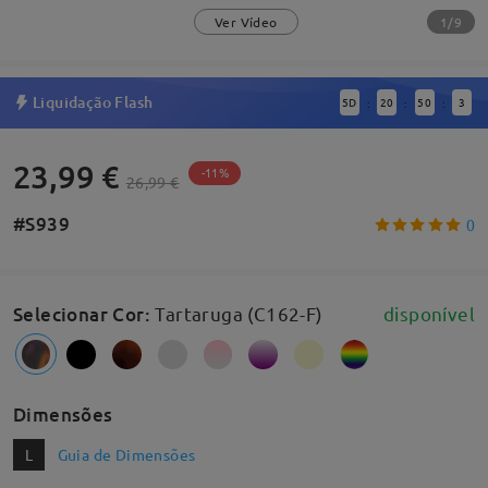
1/9
Ver Vídeo
Liquidação Flash
5
D
20
50
2
:
:
:
23,99 €
-11%
26,99 €
#S939
0
Selecionar Cor
:
Tartaruga (C162-F)
disponível
Dimensões
L
Guia de Dimensões