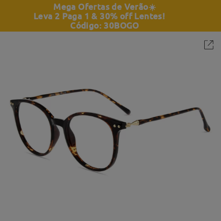
Mega Ofertas de Verão
☀️
Leva 2 Paga 1 & 30% off Lentes!
Código: 30BOGO