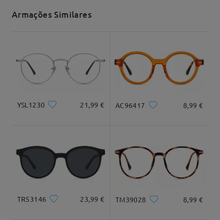
Armações Similares
tempo de envio
7-15 dias úteis
detalhes
Entrega
YSL1230
21,99 €
AC96417
8,99 €
TR53146
23,99 €
TM39028
8,99 €