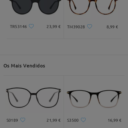
Largura total
Comprimento da haste
131mm/ 5,16"
142mm/ 5,59"
TR53146
23,99 €
TM39028
8,99 €
Largura da lente
Altura da lente
Largura da ponte
52mm/ 2,05"
45mm/ 1,77"
18mm/ 0,71"
Os Mais Vendidos
Recomendação do formato do rosto
Quadrado
Redondo
Coração
Diamante
Oval
S0189
21,99 €
S3500
16,99 €