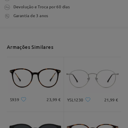
Comentários
Escrever um Comentário
Devolução e Troca por 60 dias
tempo de processamento
Garantia de 3 anos
3-5 dias úteis
detalhes
Envio
Armações Similares
tempo de envio
Formato do rosto:
Comprimento:
Largura:
7-15 dias úteis
detalhes
Quadrado e
20cm/7,8"
22cm/8,6"
redondo
Entrega
Dimensão do produto
S939
23,99 €
YSL1230
21,99 €