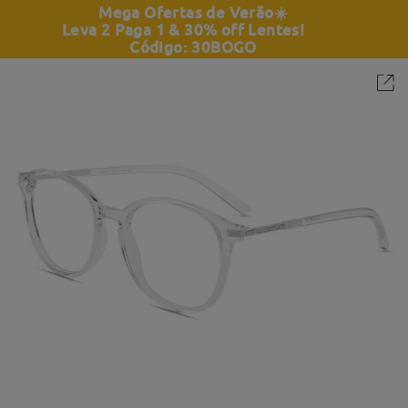
Mega Ofertas de Verão
☀️
Leva 2 Paga 1 & 30% off Lentes!
Código: 30BOGO