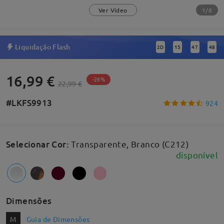
1/8
Ver Vídeo
Liquidação Flash
2
D
15
47
47
:
:
:
16,99 €
-26%
22,99 €
#LKFS9913
924
Selecionar Cor
:
Transparente, Branco (C212)
disponível
Dimensões
M
Guia de Dimensões