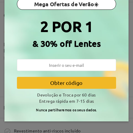
Mega Ofertas de Verão☀️
Comentários de clientes(924)
2 POR 1
& 30% off Lentes
Rapidez na entrega qualidade excecional
Recomendo vivamente
by
Pedrosky
on
Aug 6 , 2026
Acerca da armação
Obter código
MOSTRAR MAIS
Tudo ok
Devolução e Troca por 60 dias
by
Paula
on
Aug 1 , 2026
Entrega rápida em 7-15 dias
Entrega
Nunca partilharemos os seus dados.
Ler todos os
Comprar
Revestimento anti-riscos incluído