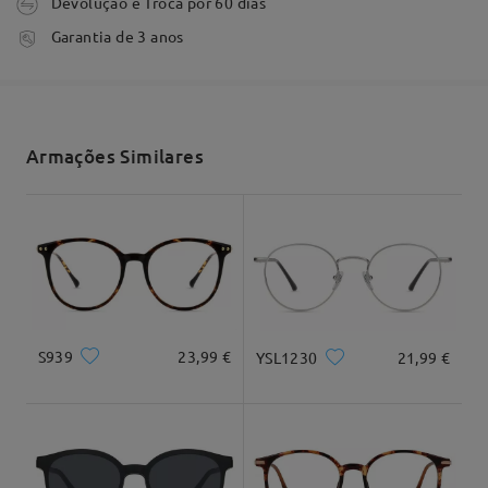
Devolução e Troca por 60 dias
tempo de processamento
Garantia de 3 anos
3-5 dias úteis
detalhes
Envio
Armações Similares
tempo de envio
Formato do rosto:
Comprimento:
Largura:
7-15 dias úteis
detalhes
Quadrado e
20cm/7,8"
22cm/8,6"
redondo
Entrega
Dimensão do produto
S939
23,99 €
YSL1230
21,99 €