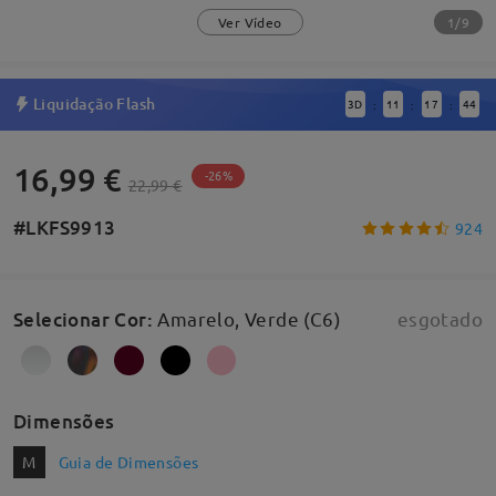
1/9
Ver Vídeo
Liquidação Flash
3
D
11
17
43
:
:
:
16,99 €
-26%
22,99 €
#LKFS9913
924
Selecionar Cor
:
Amarelo, Verde (C6)
esgotado
Dimensões
M
Guia de Dimensões