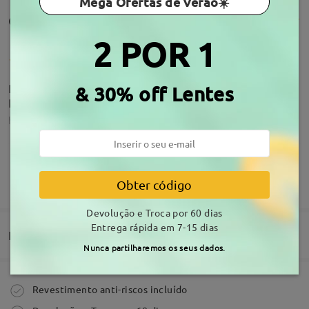
Mega Ofertas de Verão☀️
Comentários de clientes(924)
2 POR 1
Rapidez na entrega qualidade excecional
& 30% off Lentes
Recomendo vivamente
by
Pedrosky
on
Aug 6 , 2026
Acerca da armação
MOSTRAR MAIS
Obter código
Tudo ok
Devolução e Troca por 60 dias
by
Paula
on
Aug 1 , 2026
Entrega rápida em 7-15 dias
Entrega
Nunca partilharemos os seus dados.
Ler todos os
Comprar
Revestimento anti-riscos incluído
Comentários
Escrever um Comentário