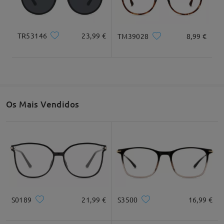
Largura total
Comprimento da haste
131mm/ 5,16"
142mm/ 5,59"
TR53146
23,99 €
TM39028
8,99 €
Largura da lente
Altura da lente
Largura da ponte
52mm/ 2,05"
45mm/ 1,77"
18mm/ 0,71"
Os Mais Vendidos
Recomendação do formato do rosto
Quadrado
Redondo
Coração
Diamante
Oval
S0189
21,99 €
S3500
16,99 €