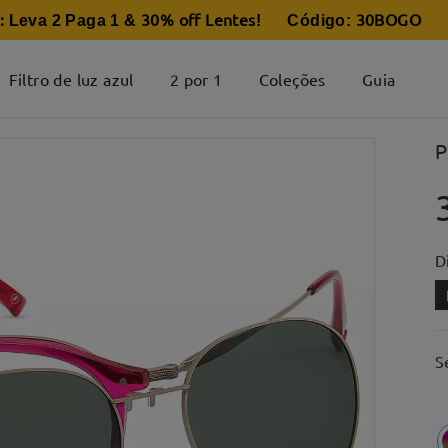
:
30% off Lentes
30BOGO
Leva 2 Paga 1 &
! Código:
Filtro de luz azul
2 por 1
Coleções
Guia
P
D
S