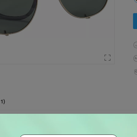
1)
otal:
142 mm
(
Largo
)
Tamanho Diagonal da Lente:
4