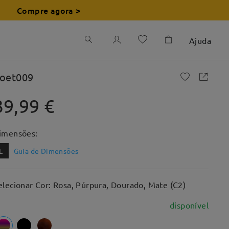
Compre agora >
Ajuda
oet009
39,99 €
imensões:
L
Guia de Dimensões
elecionar Cor: Rosa, Púrpura, Dourado, Mate (C2)
disponível