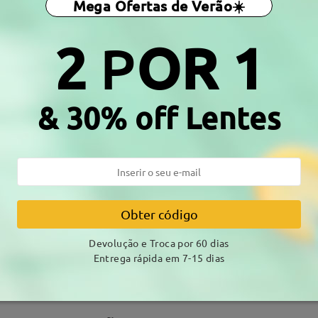
Mega Ofertas de Verão☀️
a da Mola:
Não
Material:
Acetato ,Metal
2
P
OR 1
 ao processo de produção. Os clientes com histórico de alergia ao
& 30% off Lentes
DELIVERY
amento
alhes
7-15 
Obter código
Envio
Devolução e Troca por 60 dias
Entrega rápida em 7-15 dias