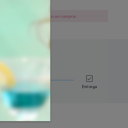
 níquel devem ser cautelosos ao comprar.
tempo de envio
dias úteis
detalhes
Entrega