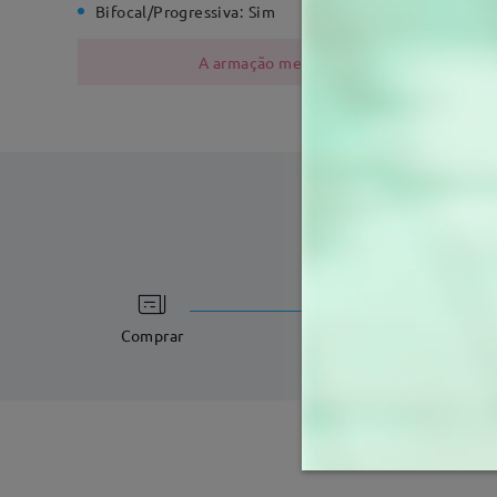
Bifocal/Progressiva:
Sim
Dobradiç
A armação metálica contém níquel devido
tempo de process
3-5 dias úteis
det
Comprar