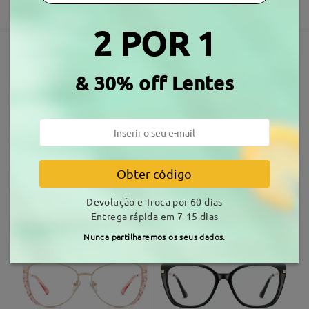
Garantia de 3 anos
3-5 dias úteis
detalhes
2 POR 1
Envio
Armações Similares
& 30% off Lentes
tempo de envio
7-15 dias úteis
detalhes
Entrega
Obter código
Devolução e Troca por 60 dias
MT25291
8,99 €
M91396
16,99 €
Entrega rápida em 7-15 dias
Nunca partilharemos os seus dados.