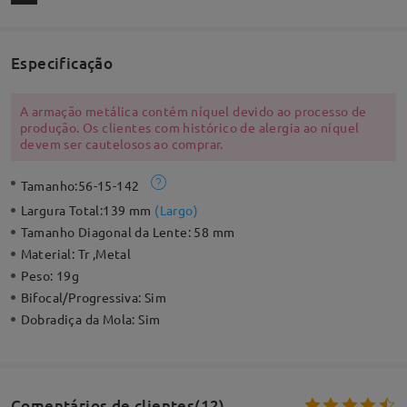
Especificação
A armação metálica contém níquel devido ao processo de
produção. Os clientes com histórico de alergia ao níquel
devem ser cautelosos ao comprar.
Tamanho:
56-15-142
Largura Total:
139 mm
(
Largo
)
Tamanho Diagonal da Lente:
58 mm
Material:
Tr ,Metal
Peso:
19g
Bifocal/Progressiva:
Sim
Dobradiça da Mola:
Sim
Comentários de clientes(12)