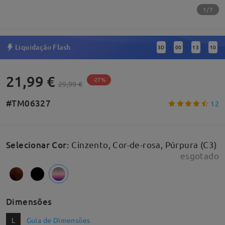
1/7
Liquidação Flash
3
D
00
13
9
:
:
:
21,99 €
-27%
29,99 €
#TM06327
12
Selecionar Cor
:
Cinzento, Cor-de-rosa, Púrpura (C3)
esgotado
Dimensões
L
Guia de Dimensões