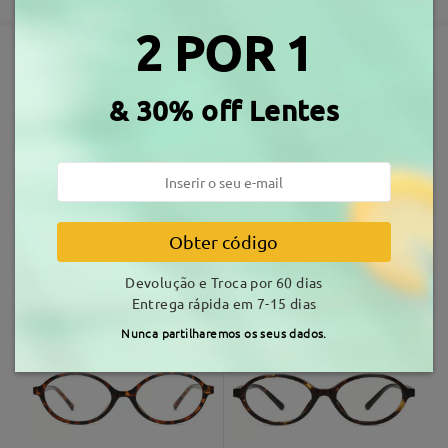
3-5 dias úteis
detalhes
2 POR 1
Envio
Armações Similares
& 30% off Lentes
tempo de envio
7-15 dias úteis
detalhes
Entrega
Obter código
T88250
23,99 €
M37599
14,99 €
Devolução e Troca por 60 dias
Entrega rápida em 7-15 dias
Nunca partilharemos os seus dados.