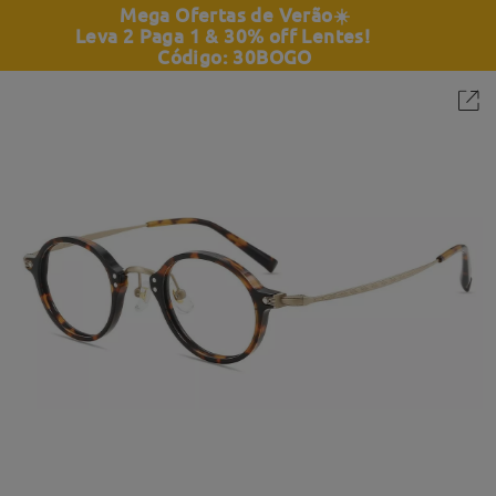
Mega Ofertas de Verão
☀️
Leva 2 Paga 1 & 30% off Lentes!
Código: 30BOGO