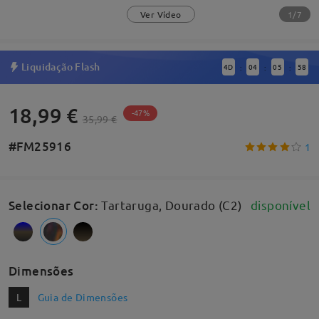
1/7
Ver Vídeo
Liquidação Flash
4
D
04
05
57
:
:
:
18,99 €
-47%
35,99 €
#FM25916
1
Selecionar Cor
:
Tartaruga, Dourado (C2)
disponível
Dimensões
L
Guia de Dimensões